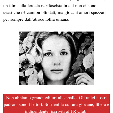
un film sulla ferocia nazifascista in cui non ci sono
svastiche né camion blindati, ma giovani amori spezzati
per sempre dall’atroce follia umana.
Non abbiamo grandi editori alle spalle. Gli unici nostri
padroni sono i lettori. Sostieni la cultura giovane, libera e
indipendente: iscriviti al
FR Club
!