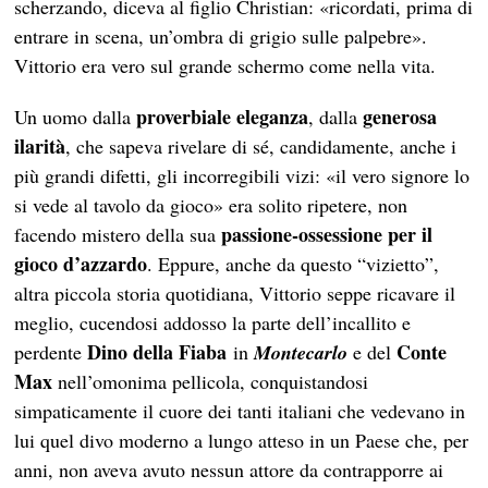
scherzando, diceva al figlio Christian: «ricordati, prima di
entrare in scena, un’ombra di grigio sulle palpebre».
Vittorio era vero sul grande schermo come nella vita.
proverbiale eleganza
generosa
Un uomo dalla
, dalla
ilarità
, che sapeva rivelare di sé, candidamente, anche i
più grandi difetti, gli incorregibili vizi: «il vero signore lo
si vede al tavolo da gioco» era solito ripetere, non
passione-ossessione per il
facendo mistero della sua
gioco d’azzardo
. Eppure, anche da questo “vizietto”,
altra piccola storia quotidiana, Vittorio seppe ricavare il
meglio, cucendosi addosso la parte dell’incallito e
Dino della Fiaba
Conte
perdente
in
Montecarlo
e del
Max
nell’omonima pellicola, conquistandosi
simpaticamente il cuore dei tanti italiani che vedevano in
lui quel divo moderno a lungo atteso in un Paese che, per
anni, non aveva avuto nessun attore da contrapporre ai