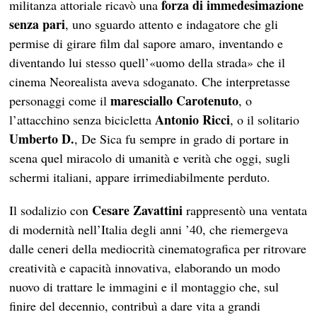
forza di immedesimazione
militanza attoriale ricavò una
senza pari
, uno sguardo attento e indagatore che gli
permise di girare film dal sapore amaro, inventando e
diventando lui stesso quell’«uomo della strada» che il
cinema Neorealista aveva sdoganato. Che interpretasse
maresciallo Carotenuto
personaggi come il
, o
Antonio Ricci
l’attacchino senza bicicletta
, o il solitario
Umberto D.
, De Sica fu sempre in grado di portare in
scena quel miracolo di umanità e verità che oggi, sugli
schermi italiani, appare irrimediabilmente perduto.
Cesare Zavattini
Il sodalizio con
rappresentò una ventata
di modernità nell’Italia degli anni ’40, che riemergeva
dalle ceneri della mediocrità cinematografica per ritrovare
creatività e capacità innovativa, elaborando un modo
nuovo di trattare le immagini e il montaggio che, sul
finire del decennio, contribuì a dare vita a grandi