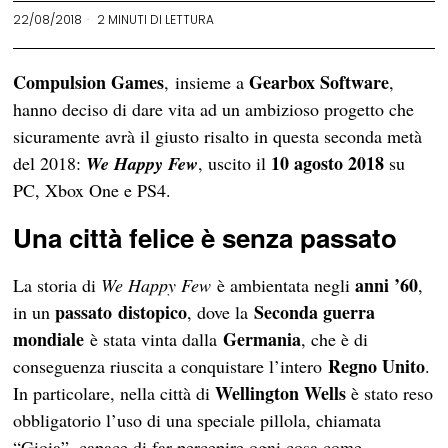
22/08/2018
2 MINUTI DI LETTURA
Compulsion Games
Gearbox Software
, insieme a
,
hanno deciso di dare vita ad un ambizioso progetto che
sicuramente avrà il giusto risalto in questa seconda metà
10 agosto 2018
del 2018:
We Happy Few
, uscito il
su
PC, Xbox One e PS4.
Una città felice è senza passato
anni ’60
La storia di
We Happy Few
è ambientata negli
,
passato distopico
Seconda guerra
in un
, dove la
mondiale
Germania
è stata vinta dalla
, che è di
Regno Unito
conseguenza riuscita a conquistare l’intero
.
Wellington Wells
In particolare, nella città di
è stato reso
obbligatorio l’uso di una speciale pillola, chiamata
“Gioia”, capace di far percepire ogni cosa come