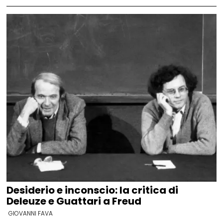
Desiderio e inconscio: la critica di
Deleuze e Guattari a Freud
GIOVANNI FAVA