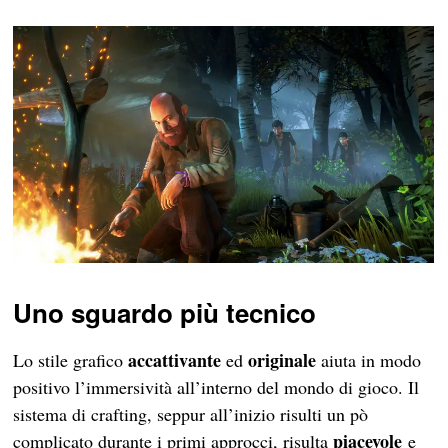
Uno sguardo più tecnico
accattivante
originale
Lo stile grafico
ed
aiuta in modo
positivo l’immersività all’interno del mondo di gioco. Il
sistema di crafting, seppur all’inizio risulti un pò
piacevole
complicato durante i primi approcci, risulta
e