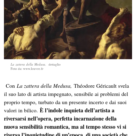
La zattera della Medusa,
dettaglio
Foto da: www.louvre.fr
Con
La zattera della Medusa,
Théodore Géricault svela
il suo lato di artista impegnato, sensibile ai problemi del
proprio tempo, turbato da un presente incerto e dai suoi
È l’indole inquieta dell’artista a
valori in bilico.
riversarsi nell’opera, perfetta incarnazione della
nuova sensibilità romantica, ma al tempo stesso vi si
riversa l’inquietudine di un’epoca, di una società che