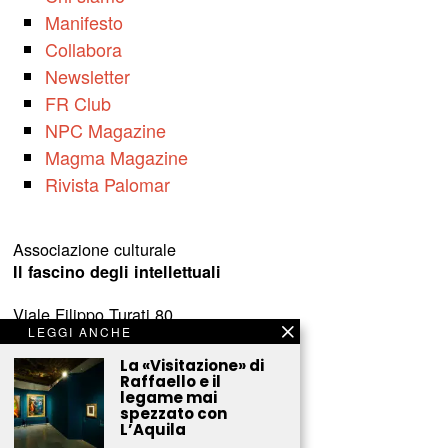
Manifesto
Collabora
Newsletter
FR Club
NPC Magazine
Magma Magazine
Rivista Palomar
Associazione culturale
Il fascino degli intellettuali
Viale Filippo Turati 80
LEGGI ANCHE
c/o Castelnovo
23900 Lecco (LC)
La «Visitazione» di
Raffaello e il
legame mai
www.fascinointellettuali.it
spezzato con
info[at]fascinointellettuali.it
L’Aquila