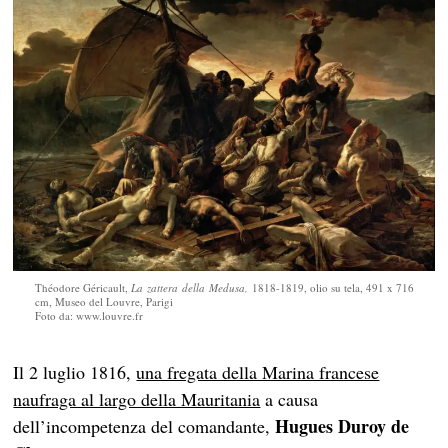
Théodore Géricault,
La zattera della Medusa,
1818-1819, olio su tela, 491 x 716
cm, Museo del Louvre, Parigi
Foto da: www.louvre.fr
Il 2 luglio 1816,
una fregata della Marina francese
naufraga al largo della Mauritania
a causa
Hugues Duroy de
dell’incompetenza del comandante,