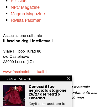
FR Club
NPC Magazine
Magma Magazine
Rivista Palomar
Associazione culturale
Il fascino degli intellettuali
Viale Filippo Turati 80
c/o Castelnovo
23900 Lecco (LC)
www.fascinointellettuali.it
info[at]fascinointellettuali.it
LEGGI ANCHE
Per segnalare eventuali errori nell’uso di materiale
Conosci il tuo
nemico: la stagione
riservato,
scriveteci
e provvederemo prontamente alla
26/27 del Teatro
rimozione del materiale lesivo dei diritti di terzi.
Fontana
Negli ultimi anni, con la