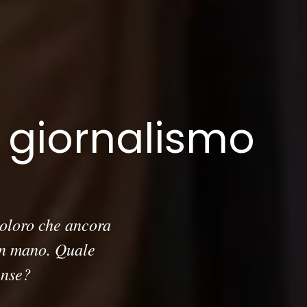
il giornalismo
o
coloro che ancora
in mano. Quale
ense?