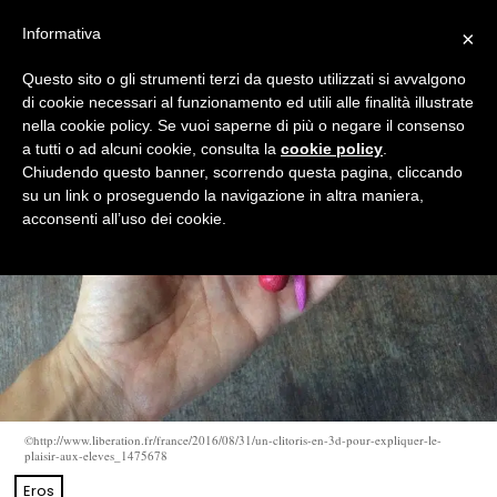
Informativa
×
Questo sito o gli strumenti terzi da questo utilizzati si avvalgono
di cookie necessari al funzionamento ed utili alle finalità illustrate
nella cookie policy. Se vuoi saperne di più o negare il consenso
a tutti o ad alcuni cookie, consulta la
cookie policy
.
Chiudendo questo banner, scorrendo questa pagina, cliccando
su un link o proseguendo la navigazione in altra maniera,
acconsenti all’uso dei cookie.
©http://www.liberation.fr/france/2016/08/31/un-clitoris-en-3d-pour-expliquer-le-
plaisir-aux-eleves_1475678
Eros