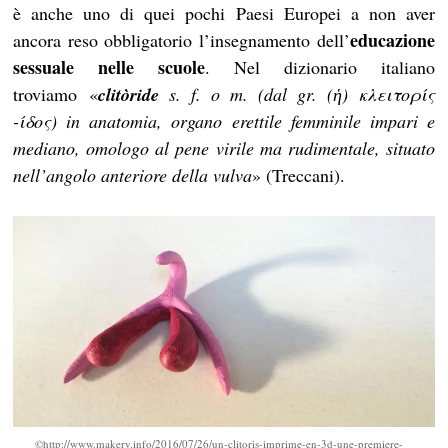
è anche uno di quei pochi Paesi Europei a non aver
educazione
ancora reso obbligatorio l’insegnamento dell’
sessuale nelle scuole
. Nel dizionario italiano
troviamo «
clitòride
s. f. o m. (dal gr. (ἡ) κλειτορίς
-ίδος) in anatomia, organo erettile femminile impari e
mediano, omologo al pene virile ma rudimentale, situato
nell’angolo anteriore della vulva
» (Treccani).
©http://www.makery.info/2016/07/26/un-clitoris-imprime-en-3d-une-premiere-