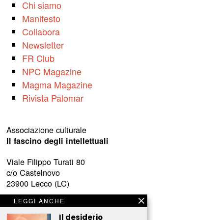
Chi siamo
Manifesto
Collabora
Newsletter
FR Club
NPC Magazine
Magma Magazine
Rivista Palomar
Associazione culturale
Il fascino degli intellettuali
Viale Filippo Turati 80
c/o Castelnovo
23900 Lecco (LC)
LEGGI ANCHE
www.fascinointellettuali.it
info[at]fascinointellettuali.it
Il desiderio