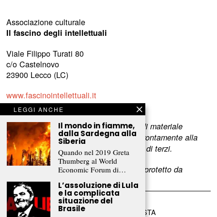
Associazione culturale
Il fascino degli intellettuali
Viale Filippo Turati 80
c/o Castelnovo
23900 Lecco (LC)
www.fascinointellettuali.it
info[at]fascinointellettuali.it
LEGGI ANCHE
Per segnalare eventuali errori nell’uso di materiale
Il mondo in fiamme,
dalla Sardegna alla
riservato,
scriveteci
e provvederemo prontamente alla
Siberia
rimozione del materiale lesivo dei diritti di terzi.
Quando nel 2019 Greta
Thumberg al World
L’intero contenuto di questo sito web è protetto da
Economic Forum di…
copyright.
L’assoluzione di Lula
e la complicata
situazione del
Brasile
©
2026
FRAMMENTI RIVISTA