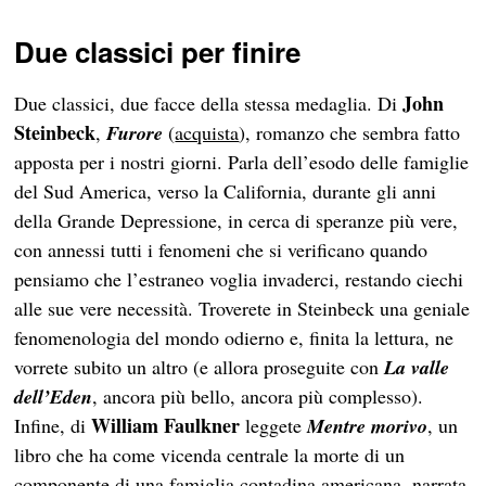
Due classici per finire
John
Due classici, due facce della stessa medaglia. Di
Steinbeck
,
Furore
(
acquista
), romanzo che sembra fatto
apposta per i nostri giorni. Parla dell’esodo delle famiglie
del Sud America, verso la California, durante gli anni
della Grande Depressione, in cerca di speranze più vere,
con annessi tutti i fenomeni che si verificano quando
pensiamo che l’estraneo voglia invaderci, restando ciechi
alle sue vere necessità. Troverete in Steinbeck una geniale
fenomenologia del mondo odierno e, finita la lettura, ne
vorrete subito un altro (e allora proseguite con
La valle
dell’Eden
, ancora più bello, ancora più complesso).
William Faulkner
Infine, di
leggete
Mentre morivo
, un
libro che ha come vicenda centrale la morte di un
componente di una famiglia contadina americana, narrata