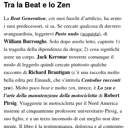
Tra la Beat e lo Zen
La
Beat Generation
, coi suoi fuochi d’artificio, ha avuto
i suoi predecessori, si sa. Se cercate qualcosa di davvero
avanguardista, leggetevi
Pasto nudo
(
acquista
), di
William Burroughs
. Solo dopo averlo letto, capirete 1)
la tragedia della dipendenza da droga; 2) cosa significhi
Jack Kerouac
avere un corpo.
troverete comunque il
modo di leggerlo quindi cercate piuttosto qualche
Richard Brautigan
racconto di
(c’è una raccolta molto
bella edita per Einaudi, che s’intitola
Centodue racconti
zen
). Molto poco
beat
e molto
zen
, invece, è
Lo zen e
Robert
l’arte della manutenzione della motocicletta
di
Pirsig
. Viaggerete in motocicletta per il Nord America
insieme al cinquantenne professore universitario Pirsig, a
suo figlio, e a un terzo incomodo di cui meglio non dire
niente. Il libro è la testimonianza, dolorosa e al contempo