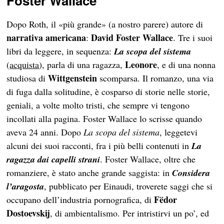
Foster Wallace
Dopo Roth, il «più grande» (a nostro parere) autore di
narrativa americana
David Foster Wallace
:
. Tre i suoi
libri da leggere, in sequenza:
La scopa del sistema
Leonore
(
acquista
), parla di una ragazza,
, e di una nonna
Wittgenstein
studiosa di
scomparsa. Il romanzo, una via
di fuga dalla solitudine, è cosparso di storie nelle storie,
geniali, a volte molto tristi, che sempre vi tengono
incollati alla pagina. Foster Wallace lo scrisse quando
aveva 24 anni. Dopo
La scopa del sistema
, leggetevi
alcuni dei suoi racconti, fra i più belli contenuti in
La
ragazza dai capelli strani
. Foster Wallace, oltre che
romanziere, è stato anche grande saggista: in
Considera
l’aragosta
, pubblicato per Einaudi, troverete saggi che si
Fëdor
occupano dell’industria pornografica, di
Dostoevskij
, di ambientalismo. Per intristirvi un po’, ed