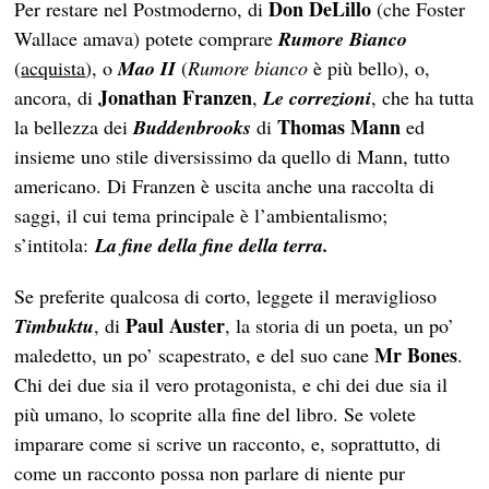
Don DeLillo
Per restare nel Postmoderno, di
(che Foster
Wallace amava) potete comprare
Rumore Bianco
(
acquista
),
o
Mao II
(
Rumore bianco
è più bello), o,
Jonathan Franzen
ancora, di
,
Le correzioni
, che ha tutta
Thomas Mann
la bellezza dei
Buddenbrooks
di
ed
insieme uno stile diversissimo da quello di Mann, tutto
americano. Di Franzen è uscita anche una raccolta di
saggi, il cui tema principale è l’ambientalismo;
s’intitola:
La fine della fine della terra.
Se preferite qualcosa di corto, leggete il meraviglioso
Paul Auster
Timbuktu
, di
, la storia di un poeta, un po’
Mr Bones
maledetto, un po’ scapestrato, e del suo cane
.
Chi dei due sia il vero protagonista, e chi dei due sia il
più umano, lo scoprite alla fine del libro. Se volete
imparare come si scrive un racconto, e, soprattutto, di
come un racconto possa non parlare di niente pur