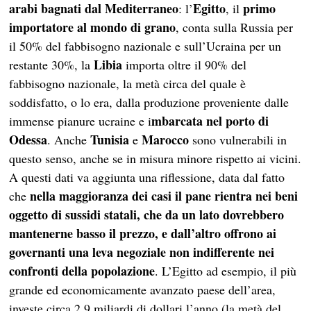
arabi bagnati dal Mediterraneo
Egitto
primo
: l’
, il
importatore al mondo di grano
, conta sulla Russia per
il 50% del fabbisogno nazionale e sull’Ucraina per un
Libia
restante 30%, la
importa oltre il 90% del
fabbisogno nazionale, la metà circa del quale è
soddisfatto, o lo era, dalla produzione proveniente dalle
mbarcata nel porto di
immense pianure ucraine e i
Odessa
Tunisia
Marocco
. Anche
e
sono vulnerabili in
questo senso, anche se in misura minore rispetto ai vicini.
A questi dati va aggiunta una riflessione, data dal fatto
nella maggioranza dei casi il pane rientra nei beni
che
oggetto di sussidi statali, che da un lato dovrebbero
mantenerne basso il prezzo, e dall’altro offrono ai
governanti una leva negoziale non indifferente nei
confronti della popolazione
. L’Egitto ad esempio, il più
grande ed economicamente avanzato paese dell’area,
investe circa 2,9 miliardi di dollari l’anno (la metà del