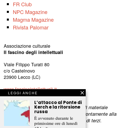
FR Club
NPC Magazine
Magma Magazine
Rivista Palomar
Associazione culturale
Il fascino degli intellettuali
Viale Filippo Turati 80
c/o Castelnovo
23900 Lecco (LC)
www.fascinointellettuali.it
LEGGI ANCHE
info[at]fascinointellettuali.it
L’attacco al Ponte di
Kerch e la ritorsione
Per segnalare eventuali errori nell’uso di materiale
russa
riservato,
scriveteci
e provvederemo prontamente alla
È avvenuto durante le
rimozione del materiale lesivo dei diritti di terzi.
primissime ore di lunedì