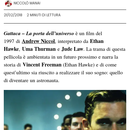
NICCOLÒ MANAI
21/02/2018
2 MINUTI DI LETTURA
Gatta
ca
–
La
po
rta
dell’uni
verso
è un film del
Andrew Niccol
Ethan
1997 di
, interpretato da
Hawke
Uma Thurman
Jude Law
,
e
. La trama di questa
pellicola è ambientata in un futuro prossimo e narra la
Vincent Freeman
storia di
(Ethan Hawke) e di come
quest’ultimo sia riuscito a realizzare il suo sogno: quello
di diventare un astronauta.