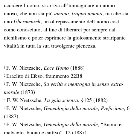
uccidere l’uomo, si arriva all’immaginare un uomo
nuovo, che non sia più
umano, troppo umano
, ma che sia
uno
Übermensch
, un oltrepassamento dell’uomo così
come conosciuto, al fine di liberarci per sempre dal
nichilismo e poter esprimere la gioiosamente straripante
vitalità in tutta la sua travolgente pienezza.
F. W. Nietzsche,
Ecce Homo
(1888)
1
Eraclìto di Efeso, frammento 22B8
2
F. W. Nietzsche,
Su verità e menzogna in senso extra-
3
morale
(1873)
F. W. Nietzsche,
La gaia scienza
, §125 (1882)
4
F. W. Nietzsche,
Genealogia della morale
,
Prefazione
, 6
5
(1887)
F. W. Nietzsche,
Genealogia della morale
, “Buono e
6
malvagio, buono e cattivo”, 12 (1887)