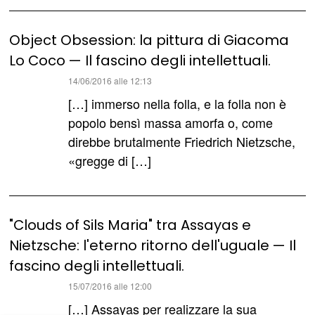
Object Obsession: la pittura di Giacoma
Lo Coco — Il fascino degli intellettuali.
ha
14/06/2016 alle 12:13
detto:
[…] immerso nella folla, e la folla non è
popolo bensì massa amorfa o, come
direbbe brutalmente Friedrich Nietzsche,
«gregge di […]
"Clouds of Sils Maria" tra Assayas e
Nietzsche: l'eterno ritorno dell'uguale — Il
fascino degli intellettuali.
ha
15/07/2016 alle 12:00
detto:
[…] Assayas per realizzare la sua