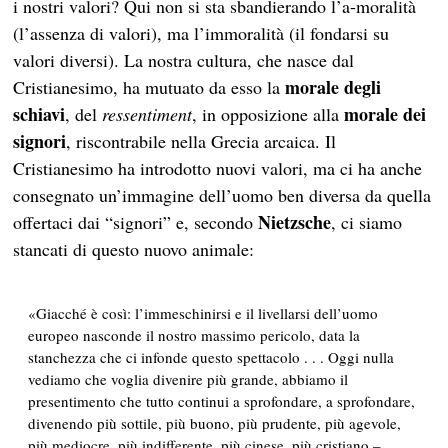
i nostri valori? Qui non si sta sbandierando l’a-moralità
(l’assenza di valori), ma l’immoralità (il fondarsi su
valori diversi). La nostra cultura, che nasce dal
morale degli
Cristianesimo, ha mutuato da esso la
schiavi
morale dei
, del
ressentiment
, in opposizione alla
signori
, riscontrabile nella Grecia arcaica. Il
Cristianesimo ha introdotto nuovi valori, ma ci ha anche
consegnato un’immagine dell’uomo ben diversa da quella
Nietzsche
offertaci dai “signori” e, secondo
, ci siamo
stancati di questo nuovo animale:
«Giacché è così: l’immeschinirsi e il livellarsi dell’uomo
europeo nasconde il nostro massimo pericolo, data la
stanchezza che ci infonde questo spettacolo . . . Oggi nulla
vediamo che voglia divenire più grande, abbiamo il
presentimento che tutto continui a sprofondare, a sprofondare,
divenendo più sottile, più buono, più prudente, più agevole,
più mediocre, più indifferente, più cinese, più cristiano –