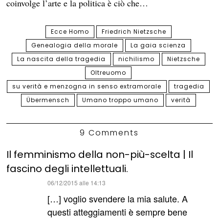
coinvolge l’arte e la politica è ciò che…
Ecce Homo
Friedrich Nietzsche
Genealogia della morale
La gaia scienza
La nascita della tragedia
nichilismo
Nietzsche
Oltreuomo
su verità e menzogna in senso extramorale
tragedia
Übermensch
Umano troppo umano
verità
9 Comments
Il femminismo della non-più-scelta | Il
fascino degli intellettuali.
ha
06/12/2015 alle 14:13
detto:
[…] voglio svendere la mia salute. A
questi atteggiamenti è sempre bene