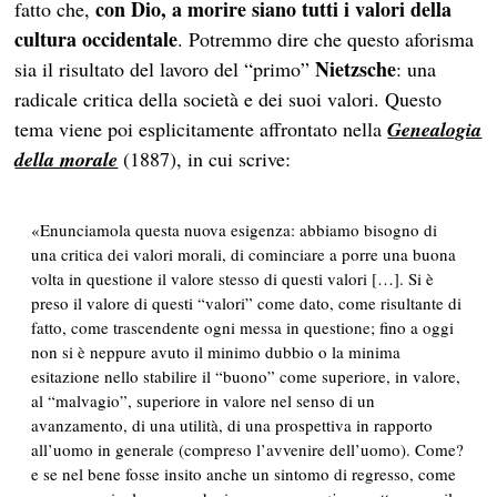
con Dio, a morire siano tutti i valori della
fatto che,
cultura occidentale
. Potremmo dire che questo aforisma
Nietzsche
sia il risultato del lavoro del “primo”
: una
radicale critica della società e dei suoi valori. Questo
tema viene poi esplicitamente affrontato nella
Genealogia
della morale
(1887), in cui scrive:
«Enunciamola questa nuova esigenza: abbiamo bisogno di
una critica dei valori morali, di cominciare a porre una buona
volta in questione il valore stesso di questi valori […]. Si è
preso il valore di questi “valori” come dato, come risultante di
fatto, come trascendente ogni messa in questione; fino a oggi
non si è neppure avuto il minimo dubbio o la minima
esitazione nello stabilire il “buono” come superiore, in valore,
al “malvagio”, superiore in valore nel senso di un
avanzamento, di una utilità, di una prospettiva in rapporto
all’uomo in generale (compreso l’avvenire dell’uomo). Come?
e se nel bene fosse insito anche un sintomo di regresso, come