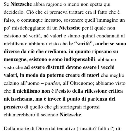
Nietzsche
Se
abbia ragione o meno non spetta qui
deciderlo. Ciò che ci premeva trattare era il fatto che è
falso, o comunque inesatto, sostenere quell’immagine un
Nietzsche
po’ misticheggiante di un
per il quale non
esistono né verità, né valori e siamo quindi condannati al
le “verità”, anche se sono
nichilismo: abbiamo visto che
diverse da ciò che crediamo, in quanto riposano su
menzogne, esistono e sono indispensabili
; abbiamo
ad essere distrutti devono essere i vecchi
visto che
valori, in modo da poterne creare di nuovi
che meglio
calzino all’uomo –
pardon
, all’Oltreuomo; abbiamo visto
il nichilismo non è l’esisto della riflessione critica
che
nietzscheana, ma è invece il punto di partenza del
pensiero
di quello che gli storiografi rigorosi
Nietzsche
chiamerebbero il secondo
.
Dalla morte di Dio e dal tentativo (riuscito? fallito?) di