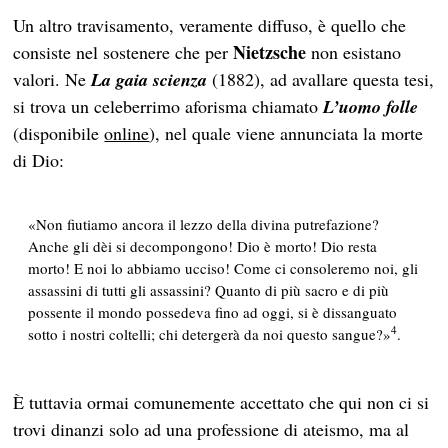
Un altro travisamento, veramente diffuso, è quello che
Nietzsche
consiste nel sostenere che per
non esistano
valori. Ne
La gaia scienza
(1882), ad avallare questa tesi,
si trova un celeberrimo aforisma chiamato
L’uomo folle
(disponibile
online
), nel quale viene annunciata la morte
di Dio:
«Non fiutiamo ancora il lezzo della divina putrefazione?
Anche gli dèi si decompongono! Dio è morto! Dio resta
morto! E noi lo abbiamo ucciso! Come ci consoleremo noi, gli
assassini di tutti gli assassini? Quanto di più sacro e di più
possente il mondo possedeva fino ad oggi, si è dissanguato
4
sotto i nostri coltelli; chi detergerà da noi questo sangue?»
.
È tuttavia ormai comunemente accettato che qui non ci si
trovi dinanzi solo ad una professione di ateismo, ma al