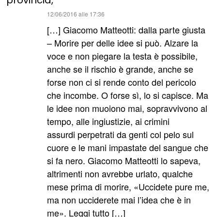
ha
12/06/2016 alle 17:36
detto:
[…] Giacomo Matteotti: dalla parte giusta
– Morire per delle idee si può. Alzare la
voce e non piegare la testa è possibile,
anche se il rischio è grande, anche se
forse non ci si rende conto del pericolo
che incombe. O forse sì, lo si capisce. Ma
le idee non muoiono mai, sopravvivono al
tempo, alle ingiustizie, ai crimini
assurdi perpetrati da genti col pelo sul
cuore e le mani impastate del sangue che
si fa nero. Giacomo Matteotti lo sapeva,
altrimenti non avrebbe urlato, qualche
mese prima di morire, «Uccidete pure me,
ma non ucciderete mai l’idea che è in
me». Leggi tutto […]