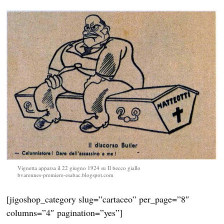
Vignetta apparsa il 22 giugno 1924 su Il becco giallo
bvarennes-premiere-esabac.blogspot.com
[jigoshop_category slug=”cartaceo” per_page=”8″
columns=”4″ pagination=”yes”]