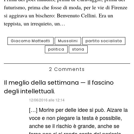
futurismo, prima che fosse di moda, per le vie di Firenze
si aggirava un bischero: Benvenuto Cellini. Era un
teppista, un irrequieto, un…
Giacomo Matteotti
Mussolini
partito socialista
politica
storia
2 Comments
Il meglio della settimana — Il fascino
degli intellettuali.
ha
12/06/2016 alle 12:14
detto:
[…] Morire per delle idee si può. Alzare la
voce e non piegare la testa è possibile,
anche se il rischio è grande, anche se
forse non ci si rende conto del pericolo