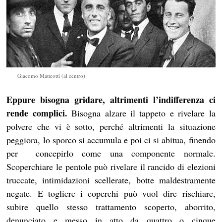
Giacomo Matteotti (al centro)
Eppure bisogna gridare, altrimenti l’indifferenza ci
rende complici.
Bisogna alzare il tappeto e rivelare la
polvere che vi è sotto, perché altrimenti la situazione
peggiora, lo sporco si accumula e poi ci si abitua, finendo
per concepirlo come una componente normale.
Scoperchiare le pentole può rivelare il rancido di elezioni
truccate, intimidazioni scellerate, botte maldestramente
negate. E togliere i coperchi può vuol dire rischiare,
subire quello stesso trattamento scoperto, aborrito,
denunciato e messo in atto da quattro o cinque