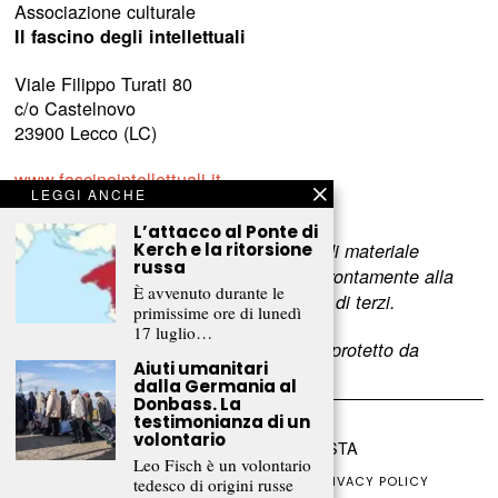
Associazione culturale
Il fascino degli intellettuali
Viale Filippo Turati 80
c/o Castelnovo
23900 Lecco (LC)
www.fascinointellettuali.it
LEGGI ANCHE
info[at]fascinointellettuali.it
L’attacco al Ponte di
Kerch e la ritorsione
Per segnalare eventuali errori nell’uso di materiale
russa
riservato,
scriveteci
e provvederemo prontamente alla
È avvenuto durante le
rimozione del materiale lesivo dei diritti di terzi.
primissime ore di lunedì
17 luglio…
L’intero contenuto di questo sito web è protetto da
Aiuti umanitari
copyright.
dalla Germania al
Donbass. La
testimonianza di un
volontario
©
2026
FRAMMENTI RIVISTA
Leo Fisch è un volontario
CHI SIAMO
FR CLUB
COLLABORA
PRIVACY POLICY
tedesco di origini russe