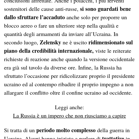
conclusioni affrettate. Anche i polacchi, i più ferventi
si sono guardati bene
sostenitori delle cause anti-russe,
dallo sfruttare l’accaduto
anche solo per proporre un
blocco aereo o fare un ulteriore step nella qualità e
quantità degli armamenti da inviare all’Ucraina. In
Zelensky
ridimensionato
sul
secondo luogo,
ne è uscito
piano della credibilità internazionale,
viste le reiterate
richieste di reazione anche quando la versione occidentale
era già sul tavolo da diverse ore. Infine, la Russia ha
sfruttato l’occasione per ridicolizzare proprio il presidente
ucraino ed al contempo ribadire il proprio impegno a non
allargare il conflitto oltre il confine ucraino ad occidente.
Leggi anche:
La Russia è un impero che non riusciamo a capire
periodo molto complesso
Si tratta di un
della guerra in
trattative
Ucraina. Alcuni hanno iniziato a parlare di
in