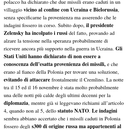
polacco ha dichiarato che due missili erano caduti in un
vicino al confine con Ucraina e Bielorussia
villaggio
,
senza specificarne la provenienza ma asserendo che le
il presidente
indagini fossero in corso. Subito dopo,
Zelensky ha incolpato i russi
del fatto, provando ad
alzare la tensione nella speranza probabilmente di
Gli
ricevere ancora più supporto nella guerra in Ucraina.
Stati Uniti hanno dichiarato di non essere a
conoscenza dell’esatta provenienza dei missili,
e che
erano al fianco della Polonia per trovare una soluzione,
evitando di attaccare
frontalmente il Cremlino. La notte
tra il 15 ed il 16 novembre è stata molto probabilmente
una delle notti più calde degli ultimi decenni per la
diplomazia
, mentre già si leggevano richiami all’articolo
statuto NATO
Le indagini
4, quando non al 5, dello
.
sembra abbiano accertato che i missili caduti in Polonia
s300 di origine russa
ma appartenenti al
fossero degli