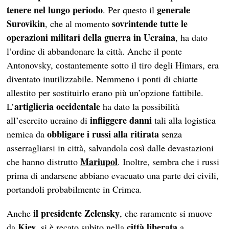
tenere nel lungo periodo
generale
. Per questo il
Surovikin
sovrintende tutte le
, che al momento
operazioni militari della guerra in Ucraina
, ha dato
l’ordine di abbandonare la città. Anche il ponte
Antonovsky, costantemente sotto il tiro degli Himars, era
diventato inutilizzabile. Nemmeno i ponti di chiatte
allestito per sostituirlo erano più un’opzione fattibile.
artiglieria occidentale
L’
ha dato la possibilità
infliggere danni
all’esercito ucraino di
tali alla logistica
obbligare i russi alla ritirata
nemica da
senza
asserragliarsi in città, salvandola così dalle devastazioni
Mariupol
che hanno distrutto
. Inoltre, sembra che i russi
prima di andarsene abbiano evacuato una parte dei civili,
portandoli probabilmente in Crimea.
il presidente Zelensky
Anche
, che raramente si muove
Kiev
città liberata
da
, si è recato subito nella
a