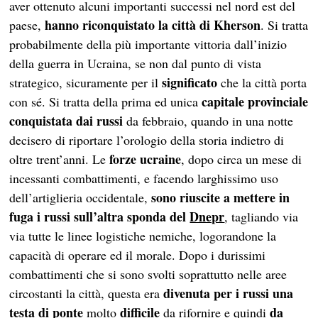
aver ottenuto alcuni importanti successi nel nord est del
hanno riconquistato la città di Kherson
paese,
. Si tratta
probabilmente della più importante vittoria dall’inizio
della guerra in Ucraina, se non dal punto di vista
significato
strategico, sicuramente per il
che la città porta
capitale provinciale
con sé. Si tratta della prima ed unica
conquistata dai russi
da febbraio, quando in una notte
decisero di riportare l’orologio della storia indietro di
forze ucraine
oltre trent’anni. Le
, dopo circa un mese di
incessanti combattimenti, e facendo larghissimo uso
sono riuscite a mettere in
dell’artiglieria occidentale,
fuga i russi sull’altra sponda del
Dnepr
, tagliando via
via tutte le linee logistiche nemiche, logorandone la
capacità di operare ed il morale. Dopo i durissimi
combattimenti che si sono svolti soprattutto nelle aree
divenuta per i russi una
circostanti la città, questa era
testa di ponte
difficile
da
molto
da rifornire e quindi