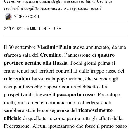
Cremlino vacilla a causa degli insuccessi militari. Come si
evolverà il conflitto russo-ucraino nei prossimi mesi?
MICHELE CORTI
24/11/2022
5 MINUTI DI LETTURA
Vladimir Putin
Il 30 settembre
aveva annunciato, da una
Cremlino
quattro
sfarzosa sala del
, l’annessione di
province ucraine
alla Russia
. Pochi giorni prima si
erano tenuti nei territori controllati dalle truppe russe dei
referendum farsa
tra la popolazione, che secondo gli
occupanti avrebbe risposto con un plebiscito alla
passaporto russo
prospettiva di ricevere il
. Poco dopo
molti, giustamente, cominciarono a chiedersi quali
riconoscimento
sarebbero state le conseguenze del
ufficiale
di quelle terre come parti a tutti gli effetti della
Federazione. Alcuni ipotizzarono che fosse il primo passo