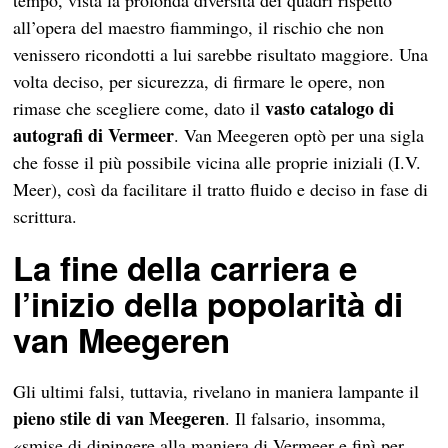
tempo, vista la profonda diversità dei quadri rispetto
all’opera del maestro fiammingo, il rischio che non
venissero ricondotti a lui sarebbe risultato maggiore. Una
volta deciso, per sicurezza, di firmare le opere, non
vasto catalogo di
rimase che scegliere come, dato il
autografi di Vermeer
. Van Meegeren optò per una sigla
che fosse il più possibile vicina alle proprie iniziali (I.V.
Meer), così da facilitare il tratto fluido e deciso in fase di
scrittura.
La fine della carriera e
l’inizio della popolarità di
van Meegeren
Gli ultimi falsi, tuttavia, rivelano in maniera lampante il
pieno stile di van Meegeren
. Il falsario, insomma,
«smise di dipingere alla maniera di Vermeer e finì per