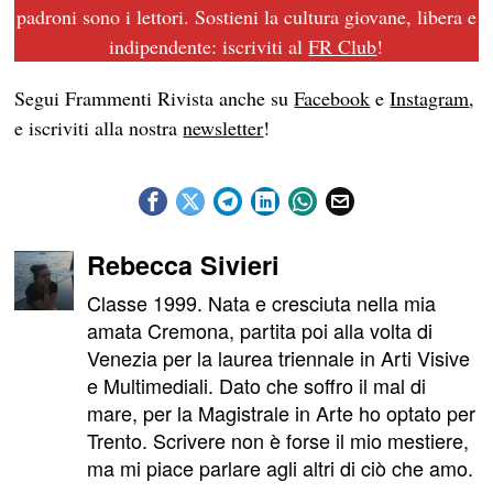
padroni sono i lettori. Sostieni la cultura giovane, libera e
indipendente: iscriviti al
FR Club
!
Segui Frammenti Rivista anche su
Facebook
e
Instagram
,
e iscriviti alla nostra
newsletter
!
Rebecca Sivieri
Classe 1999. Nata e cresciuta nella mia
amata Cremona, partita poi alla volta di
Venezia per la laurea triennale in Arti Visive
e Multimediali. Dato che soffro il mal di
mare, per la Magistrale in Arte ho optato per
Trento. Scrivere non è forse il mio mestiere,
ma mi piace parlare agli altri di ciò che amo.