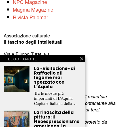
NPC Magazine
Magma Magazine
Rivista Palomar
Associazione culturale
Il fascino degli intellettuali
Viale Filippo Turati 80
LEGGI ANCHE
c/o Castelnovo
23900 Lecco (LC)
La «Visitazione» di
Raffaello e il
legame mai
www.fascinointellettuali.it
spezzato con
info[at]fascinointellettuali.it
L’Aquila
Tra le mostre più
Per segnalare eventuali errori nell’uso di materiale
importanti di L’Aquila
riservato,
scriveteci
e provvederemo prontamente alla
Capitale Italiana della…
rimozione del materiale lesivo dei diritti di terzi.
La rinascita della
pittura: il
L’intero contenuto di questo sito web è protetto da
Neoespressionismo
americano, la