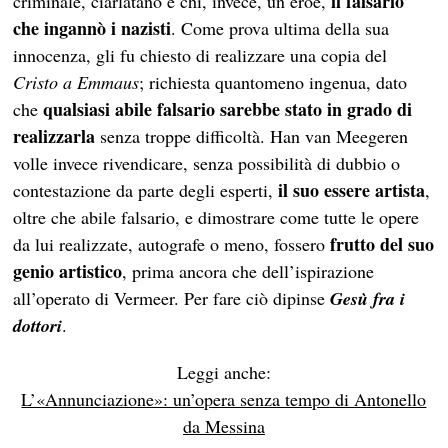
il falsario
criminale, ciarlatano e chi, invece, un eroe,
che ingannò i nazisti
. Come prova ultima della sua
innocenza, gli fu chiesto di realizzare una copia del
Cristo a Emmaus
; richiesta quantomeno ingenua, dato
qualsiasi abile falsario sarebbe stato in grado di
che
realizzarla
senza troppe difficoltà. Han van Meegeren
volle invece rivendicare, senza possibilità di dubbio o
il suo essere artista
contestazione da parte degli esperti,
,
oltre che abile falsario, e dimostrare come tutte le opere
frutto del suo
da lui realizzate, autografe o meno, fossero
genio artistico
, prima ancora che dell’ispirazione
all’operato di Vermeer. Per fare ciò dipinse
Gesù fra i
dottori
.
Leggi anche:
L’«Annunciazione»: un’opera senza tempo di Antonello
da Messina