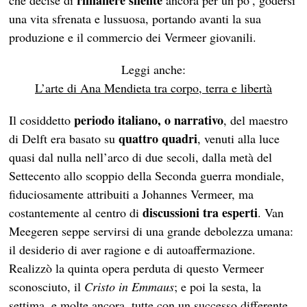
rimanere silente
che decise di
ancora per un po’, godersi
una vita sfrenata e lussuosa, portando avanti la sua
produzione e il commercio dei Vermeer giovanili.
Leggi anche:
L’arte di Ana Mendieta tra corpo, terra e libertà
periodo italiano, o narrativo
Il cosiddetto
, del maestro
quattro quadri
di Delft era basato su
, venuti alla luce
quasi dal nulla nell’arco di due secoli, dalla metà del
Settecento allo scoppio della Seconda guerra mondiale,
fiduciosamente attribuiti a Johannes Vermeer, ma
discussioni tra esperti
costantemente al centro di
. Van
Meegeren seppe servirsi di una grande debolezza umana:
il desiderio di aver ragione e di autoaffermazione.
Realizzò la quinta opera perduta di questo Vermeer
sconosciuto, il
Cristo in Emmaus
; e poi la sesta, la
settima, e molte ancora, tutte con un successo differente,