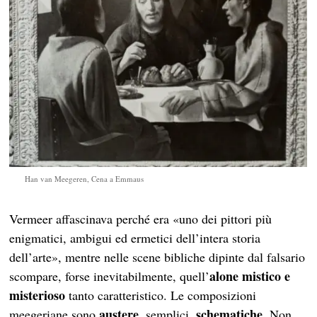
Han van Meegeren, Cena a Emmaus
Vermeer affascinava perché era «uno dei pittori più
enigmatici, ambigui ed ermetici dell’intera storia
dell’arte», mentre nelle scene bibliche dipinte dal falsario
alone mistico e
scompare, forse inevitabilmente, quell’
misterioso
tanto caratteristico. Le composizioni
austere
schematiche
meegeriane sono
, semplici,
. Non