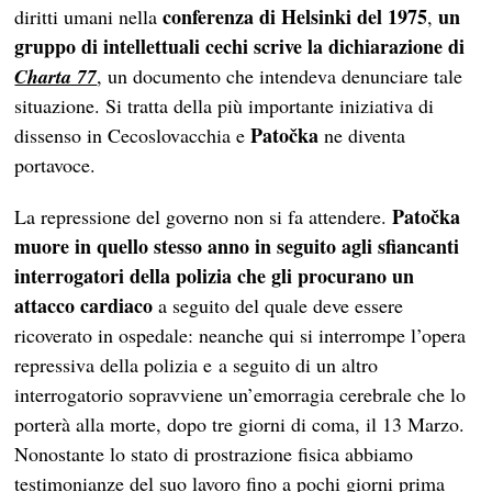
conferenza di Helsinki del 1975
un
diritti umani nella
,
gruppo di intellettuali cechi scrive la dichiarazione di
Charta 77
, un documento che intendeva denunciare tale
situazione. Si tratta della più importante iniziativa di
Patočka
dissenso in Cecoslovacchia e
ne diventa
portavoce.
Patočka
La repressione del governo non si f
a
attendere.
m
uore
in quello stesso anno in seguito agli sfiancanti
interrogatori della polizia
che gli procura
n
o un
attacco cardiaco
a seguito del quale deve essere
ricoverato in ospedale: neanche qui si interrompe l’opera
repressiva della polizia
e
a seguito di
un altro
interrogatorio sopravviene un’emorragia cerebrale che lo
porterà alla morte, dopo tre giorni di coma, il 13 Marzo.
Nonostante lo stato di prostrazione fisica abbiamo
testimonianze del suo lavoro fino a pochi giorni prima