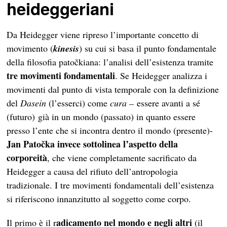
heideggeriani
Da Heidegger viene ripreso l’importante concetto di
movimento (
kinesis
) su cui si basa
il
punt
o
fondamenta
le
della filosofia
patočkiana
: l’analisi dell’esistenza tramite
tre movimenti fondamentali
. Se Heidegger analizza i
movimenti dal punto di vista temporale con la definizione
del
Dasein
(l’esserci)
come
c
ura –
essere avanti a sé
(futuro)
già in un mondo
(
passato
)
in quanto essere
presso l’ente che si incontra dentro il mondo
(presente)-
Jan Pato
č
ka
invece sottolinea l’aspetto della
corporeità
, che viene completamente sacrificato da
Heidegger
a causa de
l rifiuto dell’antropologia
tradizionale. I tre movimenti fondamentali dell’esistenza
si riferiscono
innanzitutto al soggetto come corpo.
adicamento nel mondo e negli altri
Il primo è il
r
(il