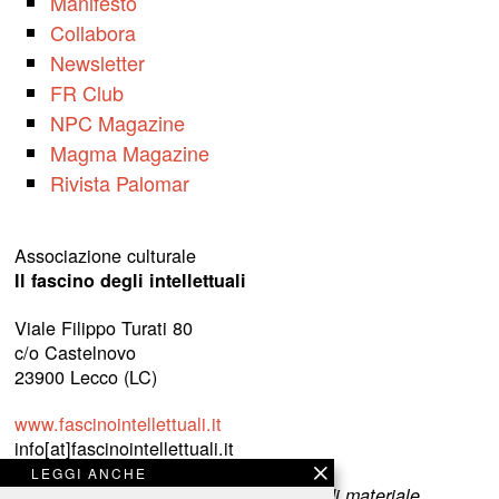
Manifesto
Collabora
Newsletter
FR Club
NPC Magazine
Magma Magazine
Rivista Palomar
Associazione culturale
Il fascino degli intellettuali
Viale Filippo Turati 80
c/o Castelnovo
23900 Lecco (LC)
www.fascinointellettuali.it
info[at]fascinointellettuali.it
LEGGI ANCHE
Per segnalare eventuali errori nell’uso di materiale