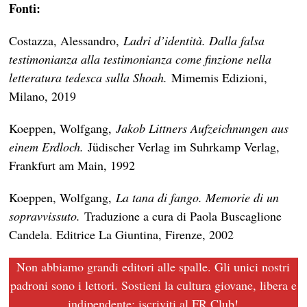
Fonti:
Costazza, Alessandro,
Ladri d’identità. Dalla falsa
testimonianza alla testimonianza come finzione nella
letteratura tedesca sulla Shoah.
Mimemis Edizioni,
Milano, 2019
Koeppen, Wolfgang,
Jakob Littners Aufzeichnungen aus
einem Erdloch.
Jüdischer Verlag im Suhrkamp Verlag,
Frankfurt am Main, 1992
Koeppen, Wolfgang,
La tana di fango. Memorie di un
sopravvissuto.
Traduzione a cura di Paola Buscaglione
Candela. Editrice La Giuntina, Firenze, 2002
Non abbiamo grandi editori alle spalle. Gli unici nostri
padroni sono i lettori. Sostieni la cultura giovane, libera e
indipendente: iscriviti al
FR Club
!