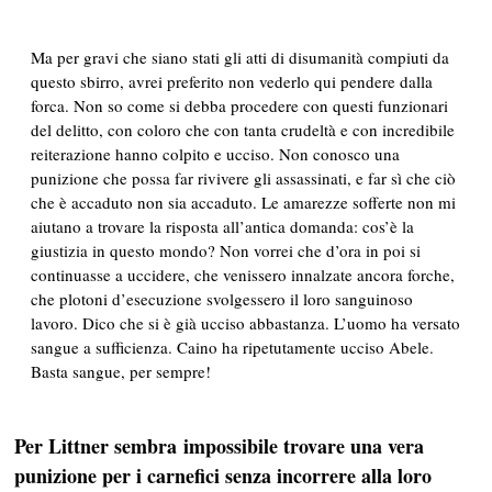
Ma per gravi che siano stati gli atti di disumanità compiuti da
questo sbirro, avrei preferito non vederlo qui pendere dalla
forca. Non so come si debba procedere con questi funzionari
del delitto, con coloro che con tanta crudeltà e con incredibile
reiterazione hanno colpito e ucciso. Non conosco una
punizione che possa far rivivere gli assassinati, e far sì che ciò
che è accaduto non sia accaduto. Le amarezze sofferte non mi
aiutano a trovare la risposta all’antica domanda: cos’è la
giustizia in questo mondo? Non vorrei che d’ora in poi si
continuasse a uccidere, che venissero innalzate ancora forche,
che plotoni d’esecuzione svolgessero il loro sanguinoso
lavoro. Dico che si è già ucciso abbastanza. L’uomo ha versato
sangue a sufficienza. Caino ha ripetutamente ucciso Abele.
Basta sangue, per sempre!
Per Littner sembra
impossibile trovare una vera
punizione per i carnefici senza incorrere alla loro