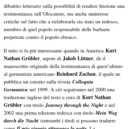
dibattito letterario sulla possibilità di rendere finzione una
testimonianza sull’Olocausto, ma anche numerose
critiche sul fatto che a rielaborarla sia stato un tedesco,
membro di quel popolo responsabile delle barbarie
perpetrate contro il popolo ebraico.
Kurt
Il tutto si fa più interessante quando in America
Nathan Grübler
Jakob Littner
, nipote di
, dà il
manoscritto originale della testimonianza di quest’ultimo
Reinhard Zachau
al germanista americano
, il quale ne
pubblica un estratto sulla rivista
Colloquia
Germanica
nel 1999. A ciò seguiranno nel 2000 una
Kurt Nathan
traduzione inglese del testo a cura di
Grübler
con titolo
Journey through the Night
e nel
2002 una prima edizione tedesca con titolo
Mein Weg
durch die Nacht
(entrambi i titoli si possono tradurre
come
Il mio viaggio attraverso la notte
. La