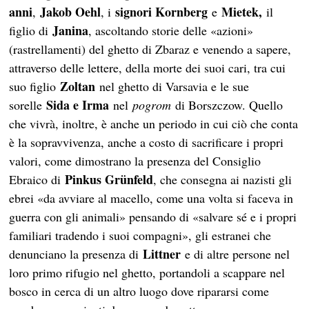
anni
Jakob Oehl
signori Kornberg
Mietek,
,
, i
e
il
Janina
figlio di
, ascoltando storie delle «azioni»
(rastrellamenti) del ghetto di Zbaraz e venendo a sapere,
attraverso delle lettere, della morte dei suoi cari, tra cui
Zoltan
suo figlio
nel ghetto di Varsavia e le sue
Sida e Irma
sorelle
nel
pogrom
di Borszczow. Quello
che vivrà, inoltre, è anche un periodo in cui ciò che conta
è la sopravvivenza, anche a costo di sacrificare i propri
valori, come dimostrano la presenza del Consiglio
Pinkus Grünfeld
Ebraico di
, che consegna ai nazisti gli
ebrei «da avviare al macello, come una volta si faceva in
guerra con gli animali» pensando di «salvare sé e i propri
familiari tradendo i suoi compagni», gli estranei che
Littner
denunciano la presenza di
e di altre persone nel
loro primo rifugio nel ghetto, portandoli a scappare nel
bosco in cerca di un altro luogo dove ripararsi come