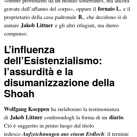
«ombre provenienti da un mondo sotterraneo, ma ancora
fornaio L.
gravate dall’affanno del corpo», oppure il
e il
B.
proprietario della casa padronale
, che decidono sì di
Jakob Littner
aiutare
e gli altri rifugiati, ma dietro
compenso.
L’influenza
dell’Esistenzialismo:
l’assurdità e la
disumanizzazione della
Shoah
Wolfgang Koeppen
ha rielaborato la testimonianza
Jakob Littner
diario
di
conferendogli la forma di un
.
Ciò è suggerito in primo luogo dal titolo
tedesco
Aufzeichnungen aus einem Erdloch
: il termine