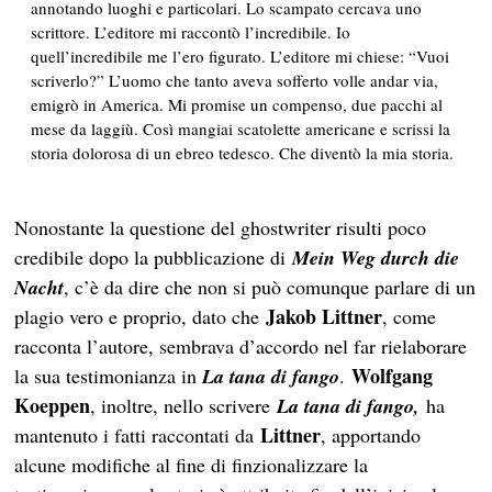
annotando luoghi e particolari. Lo scampato cercava uno
scrittore. L’editore mi raccontò l’incredibile. Io
quell’incredibile me l’ero figurato. L’editore mi chiese: “Vuoi
scriverlo?” L’uomo che tanto aveva sofferto volle andar via,
emigrò in America. Mi promise un compenso, due pacchi al
mese da laggiù. Così mangiai scatolette americane e scrissi la
storia dolorosa di un ebreo tedesco. Che diventò la mia storia.
Nonostante la questione del ghostwriter risulti poco
credibile dopo la pubblicazione di
Mein Weg durch die
Nacht
, c’è da dire che non si può comunque parlare di un
Jakob Littner
plagio vero e proprio, dato che
, come
racconta l’autore, sembrava d’accordo nel far rielaborare
Wolfgang
la sua testimonianza in
La tana di fango
.
Koeppen
, inoltre, nello scrivere
La tana di fango,
ha
Littner
mantenuto i fatti raccontati da
, apportando
alcune modifiche al fine di finzionalizzare la