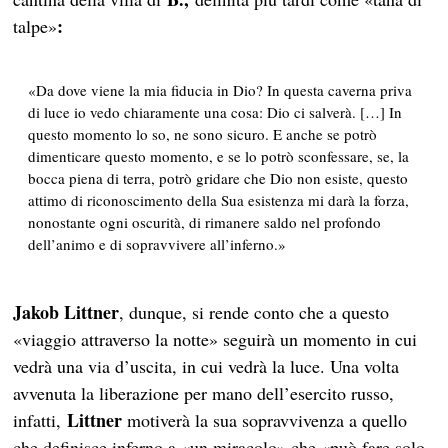
:
talpe»
«Da dove viene la mia fiducia in Dio? In questa caverna priva
di luce io vedo chiaramente una cosa: Dio ci salverà. […] In
questo momento lo so, ne sono sicuro. E anche se potrò
dimenticare questo momento, e se lo potrò sconfessare, se, la
bocca piena di terra, potrò gridare che Dio non esiste, questo
attimo di riconoscimento della Sua esistenza mi darà la forza,
nonostante ogni oscurità, di rimanere saldo nel profondo
dell’animo e di sopravvivere all’inferno.»
Jakob Littner
, dunque, si rende conto che a questo
«viaggio attraverso la notte» seguirà un momento in cui
vedrà una via d’uscita, in cui vedrà la luce. Una volta
avvenuta la liberazione per mano dell’esercito russo,
Littner
infatti,
motiverà la sua sopravvivenza a quello
che definisce inferno a «un miracolo» che «può fare solo