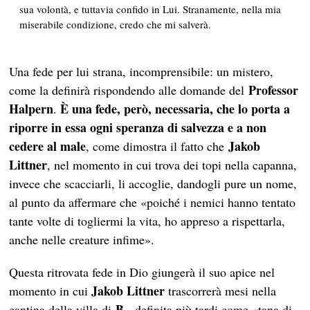
sua volontà, e tuttavia confido in Lui. Stranamente, nella mia
miserabile condizione, credo che mi salverà.
Una fede per lui strana, incomprensibile: un mistero,
Professor
come la definirà rispondendo alle domande del
Halpern
È una fede, però, necessaria, che lo porta a
.
riporre in essa ogni speranza di salvezza e a non
cedere al male
Jakob
, come dimostra il fatto che
Littner
, nel momento in cui trova dei topi nella capanna,
invece che scacciarli, li accoglie, dandogli pure un nome,
al punto da affermare che «poiché i nemici hanno tentato
tante volte di togliermi la vita, ho appreso a rispettarla,
anche nelle creature infime».
Questa ritrovata fede in Dio giungerà il suo apice nel
Jakob Littner
momento in cui
trascorrerà mesi nella
B.,
cantina della villa di
definita più tardi come «tana di