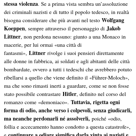
stessa violenza
. Se a prima vista sembra un’assoluzione
dei criminali nazisti e di tutto il popolo tedesco, in realtà
Wolfgang
bisogna considerare che più avanti nel testo
Koeppen
Jakob
, sempre attraverso il personaggio di
Littner
, non perdona nessuno: giunto a una Monaco in
macerie, per lui ormai «una città di
Littner
fantasmi»,
rivolge i suoi pensieri direttamente
alle donne in fabbrica, ai soldati e agli abitanti delle città
bombardate, ovvero a tutti i tedeschi che avrebbero potuto
ribellarsi a quello che viene definito il «Führer-Moloch»,
ma che sono rimasti inerti a guardare, come se non fosse
Hitler
stato possibile contrastare
, definito nel corso del
Tuttavia, rigetta ogni
romanzo come «demoniaco».
forma di odio, anche verso i colpevoli, senza giudicarli,
ma neanche perdonarli né assolverli,
poiché «odio,
follia e accecamento hanno condotto a questa catastrofe»,
continuare a odiare significa darla vinta ai nazisti e
e