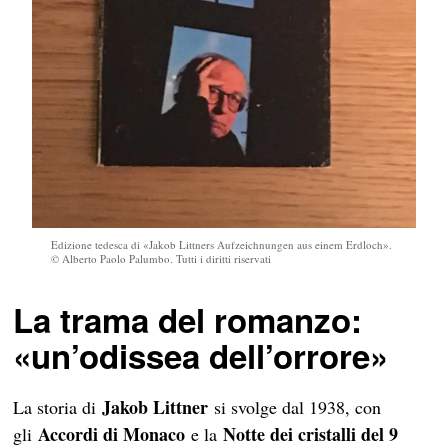
Edizione tedesca di «Jakob Littners Aufzeichnungen aus einem Erdloch».
© Alberto Paolo Palumbo. Tutti i diritti riservati
La trama del romanzo:
«un’odissea dell’orrore»
Jakob Littner
La storia di
si svolge dal 1938, con
Accordi di Monaco
Notte dei cristalli del 9
gli
e la