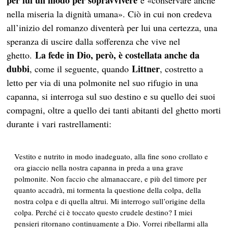
per lui un modo per sopravvivere
e «conservare anche
nella miseria la dignità umana». Ciò in cui non credeva
all’inizio del romanzo diventerà per lui una certezza, una
speranza di uscire dalla sofferenza che vive nel
La fede in Dio, però, è costellata anche da
ghetto.
dubbi
Littner
, come il seguente, quando
, costretto a
letto per via di una polmonite nel suo rifugio in una
capanna, si interroga sul suo destino e su quello dei suoi
compagni, oltre a quello dei tanti abitanti del ghetto morti
durante i vari rastrellamenti:
Vestito e nutrito in modo inadeguato, alla fine sono crollato e
ora giaccio nella nostra capanna in preda a una grave
polmonite. Non faccio che almanaccare, e più del timore per
quanto accadrà, mi tormenta la questione della colpa, della
nostra colpa e di quella altrui. Mi interrogo sull’origine della
colpa. Perché ci è toccato questo crudele destino? I miei
pensieri ritornano continuamente a Dio. Vorrei ribellarmi alla