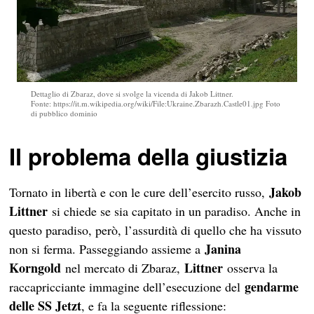
Dettaglio di Zbaraz, dove si svolge la vicenda di Jakob Littner.
Fonte: https://it.m.wikipedia.org/wiki/File:Ukraine.Zbarazh.Castle01.jpg Foto
di pubblico dominio
Il problema della giustizia
Jakob
Tornato in libertà e con le cure dell’esercito russo,
Littner
si chiede se sia capitato in un paradiso. Anche in
questo paradiso, però, l’assurdità di quello che ha vissuto
Janina
non si ferma. Passeggiando assieme a
Korngold
Littner
nel mercato di Zbaraz,
osserva la
gendarme
raccapricciante immagine dell’esecuzione del
delle SS Jetzt
, e fa la seguente riflessione: