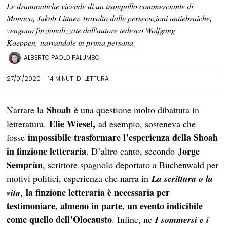
Le drammatiche vicende di un tranquillo commerciante di
Monaco, Jakob Littner, travolto dalle persecuzioni antiebraiche,
vengono finzionalizzate dall'autore tedesco Wolfgang
Koeppen, narrandole in prima persona.
ALBERTO PAOLO PALUMBO
27/01/2020
14 MINUTI DI LETTURA
Shoah
Narrare la
è una questione molto dibattuta in
Elie Wiesel,
letteratura.
ad esempio, sosteneva che
impossibile trasformare l’esperienza della Shoah
fosse
in finzione letteraria
Jorge
. D’altro canto, secondo
Semprùn
, scrittore spagnolo deportato a Buchenwald per
motivi politici, esperienza che narra in
La scrittura o la
la finzione letteraria è necessaria per
vita
,
testimoniare, almeno in parte, un evento indicibile
come quello dell’Olocausto
. Infine, ne
I sommersi e i