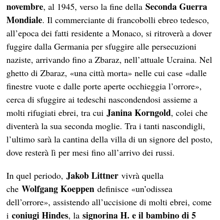
novembre
Seconda Guerra
, al 1945, verso la fine della
Mondiale
. Il commerciante di francobolli ebreo tedesco,
all’epoca dei fatti residente a Monaco, si ritroverà a dover
fuggire dalla Germania per sfuggire alle persecuzioni
naziste, arrivando fino a Zbaraz, nell’attuale Ucraina. Nel
ghetto di Zbaraz, «una città morta» nelle cui case «dalle
finestre vuote e dalle porte aperte occhieggia l’orrore»,
cerca di sfuggire ai tedeschi nascondendosi assieme a
Janina Korngold
molti rifugiati ebrei, tra cui
, colei che
diventerà la sua seconda moglie. Tra i tanti nascondigli,
l’ultimo sarà la cantina della villa di un signore del posto,
dove resterà lì per mesi fino all’arrivo dei russi.
Jakob Littner
In quel periodo,
vivrà quella
Wolfgang Koeppen
che
definisce «un’odissea
dell’orrore», assistendo all’uccisione di molti ebrei, come
coniugi Hindes
signorina H. e il bambino di 5
i
, la