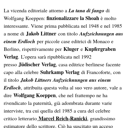
La vicenda editoriale attorno a
La tana di fango
di
finzionalizzare la Shoah
Wolfgang Koeppen:
è molto
interessante. Viene prima pubblicata nel 1948 e nel 1985
Jakob Littner
a nome di
con titolo
Aufzeichnungen aus
einem Erdloch
per piccole case editrici di Monaco e
Kluger
Kupfergraben
Berlino, rispettivamente per
e
Verlag
. L’opera sarà ripubblicata nel 1992
Jüdischer Verlag
presso
, casa editrice berlinese facente
Suhrkamp Verlag
capo alla celebre
di Francoforte, con
il titolo
Jakob Littners Aufzeichnungen aus einem
Erdloch
, attribuita questa volta al suo vero autore, vale a
Wolfgang Koeppen
dire
, che nel frattempo ne ha
rivendicato la paternità, già adombrata durante varie
interviste, tra cui quella del 1985 a cura del celebre
Marcel Reich-Ranicki
critico letterario
, grandissimo
estimatore dello scrittore. Ciò ha suscitato un acceso