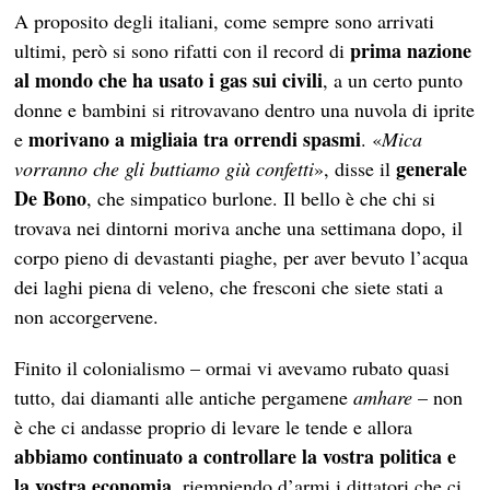
A proposito degli italiani, come sempre sono arrivati
prima nazione
ultimi, però si sono rifatti con il record di
al mondo che ha usato i gas sui civili
, a un certo punto
donne e bambini si ritrovavano dentro una nuvola di iprite
morivano a migliaia tra orrendi spasmi
e
. «
Mica
generale
vorranno che gli buttiamo giù confetti
», disse il
De Bono
, che simpatico burlone. Il bello è che chi si
trovava nei dintorni moriva anche una settimana dopo, il
corpo pieno di devastanti piaghe, per aver bevuto l’acqua
dei laghi piena di veleno, che fresconi che siete stati a
non accorgervene.
Finito il colonialismo – ormai vi avevamo rubato quasi
tutto, dai diamanti alle antiche pergamene
amhare
– non
è che ci andasse proprio di levare le tende e allora
abbiamo continuato a controllare la vostra politica e
la vostra economia
, riempiendo d’armi i dittatori che ci