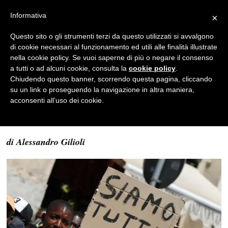
Informativa
×
Politica
Questo sito o gli strumenti terzi da questo utilizzati si avvalgono
di cookie necessari al funzionamento ed utili alle finalità illustrate
L’immigrazione spiegata
nella cookie policy. Se vuoi saperne di più o negare il consenso
a chi non conosce la storia
a tutti o ad alcuni cookie, consulta la
cookie policy
.
Chiudendo questo banner, scorrendo questa pagina, cliccando
REDAZIONE
su un link o proseguendo la navigazione in altra maniera,
acconsenti all’uso dei cookie.
22/09/2015
4 MINUTI DI LETTURA
di Alessandro Gilioli