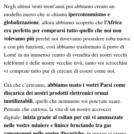
Negli ultimi venti-trent’anni poi abbiamo creato un
iperconsumismo e
modello nuovo che si chiama
globalizzazione
l’Africa
, allora abbiamo scoperto che
era perfetta per comprarsi tutto quello che noi non
volevamo più
perché noi dovevamo possedere roba nuova
e con più funzioni, così abbiamo trasformato il porto di
Lomé in un immenso centro di svendita dei nostri vecchi
telefonini e delle nostre vecchie tivù, tanto voi sciocchini
vi comprate tutto pur di cercare di essere come noi.
abbiamo usato i vostri Paesi come
Già che c’eravamo,
discarica dei nostri prodotti elettronici ormai
inutilizzabili
, quelli che nemmeno voi potevate usare.
Pensate che curiosa, la vita di un nostro accrocco
inizia grazie al coltan per cui vi ammazzate
digitale:
nelle vostre miniere e finisce bruciando tra gas
cancerogeni nelle vostre discariche
; in mezzo ci siamo