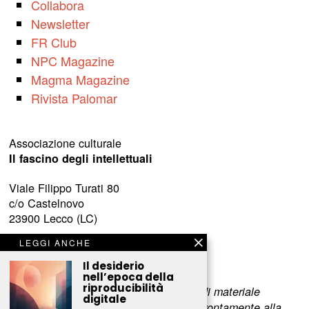
Collabora
Newsletter
FR Club
NPC Magazine
Magma Magazine
Rivista Palomar
Associazione culturale
Il fascino degli intellettuali
Viale Filippo Turati 80
c/o Castelnovo
23900 Lecco (LC)
LEGGI ANCHE
www.fascinointellettuali.it
info[at]fascinointellettuali.it
Il desiderio
nell’epoca della
riproducibilità
Per segnalare eventuali errori nell’uso di materiale
digitale
riservato,
scriveteci
e provvederemo prontamente alla