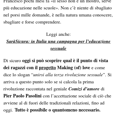
Francesco pochi mesi fa «il sesso non è un mostro, serve
più educazione nelle scuole». Non c’è niente di sbagliato
nel porsi mille domande, è nella natura umana conoscere,
sbagliare e forse comprendere.
Leggi anche:
SaràSicura: in Italia una campagna per l’educazione
sessuale
oggi si può scoprire qual è il punto di vista
Di sicuro
dei ragazzi con il
progetto
Making (of) love
e come
dice lo slogan “
unirsi alla terza rivoluzione sessuale
”. Si
arriva a questo punto solo se si calcola la prima
rivoluzione raccontata nel geniale
Comizi d’amore
di
Pier Paolo Pasolini
con l’accettazione sociale di ciò che
avviene al di fuori delle tradizionali relazioni, fino ad
Tutto è possibile o quantomeno necessario.
oggi.