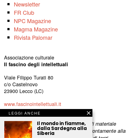
Newsletter
FR Club
NPC Magazine
Magma Magazine
Rivista Palomar
Associazione culturale
Il fascino degli intellettuali
Viale Filippo Turati 80
c/o Castelnovo
23900 Lecco (LC)
www.fascinointellettuali.it
info[at]fascinointellettuali.it
LEGGI ANCHE
Per segnalare eventuali errori nell’uso di materiale
Il mondo in fiamme,
dalla Sardegna alla
riservato,
scriveteci
e provvederemo prontamente alla
Siberia
rimozione del materiale lesivo dei diritti di terzi.