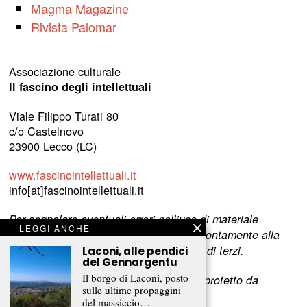
Magma Magazine
Rivista Palomar
Associazione culturale
Il fascino degli intellettuali
Viale Filippo Turati 80
c/o Castelnovo
23900 Lecco (LC)
www.fascinointellettuali.it
info[at]fascinointellettuali.it
Per segnalare eventuali errori nell’uso di materiale
LEGGI ANCHE
riservato,
scriveteci
e provvederemo prontamente alla
rimozione del materiale lesivo dei diritti di terzi.
Laconi, alle pendici
del Gennargentu
Il borgo di Laconi, posto
L’intero contenuto di questo sito web è protetto da
sulle ultime propaggini
copyright.
del massiccio…