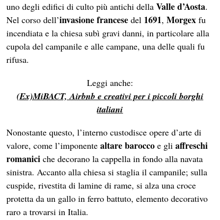
Valle d’Aosta
uno degli edifici di culto più antichi della
.
invasione francese
1691
Morgex
Nel corso dell’
del
,
fu
incendiata e la chiesa subì gravi danni, in particolare alla
cupola del campanile e alle campane, una delle quali fu
rifusa.
Leggi anche:
(Ex)MiBACT, Airbnb e creativi per
i piccoli borghi
italiani
Nonostante questo, l’interno custodisce opere d’arte di
altare barocco
affreschi
valore, come l’imponente
e gli
romanici
che decorano la cappella in fondo alla navata
sinistra. Accanto alla chiesa si staglia il campanile; sulla
cuspide, rivestita di lamine di rame, si alza una croce
protetta da un gallo in ferro battuto, elemento decorativo
raro a trovarsi in Italia.