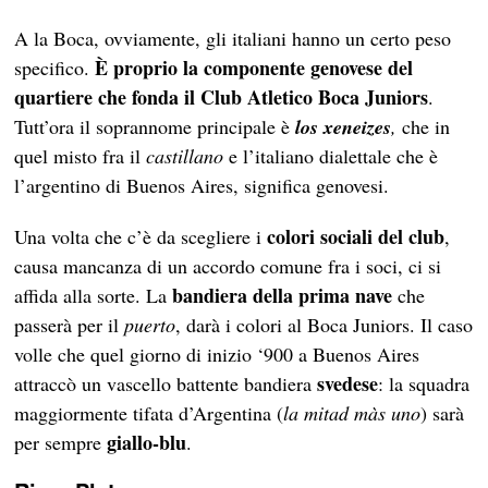
A la Boca, ovviamente, gli italiani hanno un certo peso
È proprio la componente genovese del
specifico.
quartiere che fonda il Club Atletico Boca Juniors
.
Tutt’ora il soprannome principale è
los
xeneizes
,
che in
quel misto fra il
castillano
e l’italiano dialettale che è
l’argentino di Buenos Aires, significa genovesi.
colori sociali del club
Una volta che c’è da scegliere i
,
causa mancanza di un accordo comune fra i soci, ci si
bandiera della prima nave
affida alla sorte. La
che
passerà per il
puerto
, darà i colori al Boca Juniors. Il caso
volle che quel giorno di inizio ‘900 a Buenos Aires
svedese
attraccò un vascello battente bandiera
: la squadra
maggiormente tifata d’Argentina (
la mitad màs uno
) sarà
giallo-blu
per sempre
.