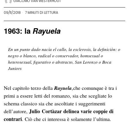
GIACOMO VAN WESTERHOUT
09/11/2018
7 MINUTI DI LETTURA
1963: la
Rayuela
En un punto dado nacìa el callo, la esclerosis, la definiciòn: o
negro o blanco, radical o conservador, homsexual o
heterosexual, figurativo o abstracto,
San Lorenzo o Boca
Juniors
Nel capitolo terzo della
Rayuela
,che comunque è tra i
primi a essere letti del romanzo, sia che scegliate lo
schema classico sia che ascoltiate i suggerimenti
Julio Cortàzar delinea varie coppie di
dell’autore,
contrari
. Ciò che ci interessa è solamente l’ultima.