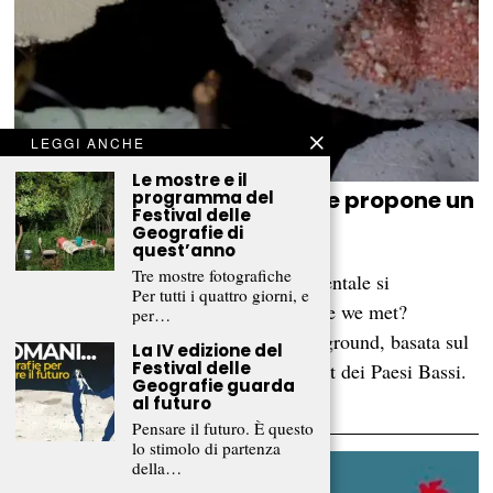
LEGGI ANCHE
Le mostre e il
Have we met?, la mostra che propone un
programma del
Festival delle
nuovo modello ecologico
Geografie di
quest’anno
CHRISTIAN MONTEDORO
E
FLORIANA BRIA
Tre mostre fotografiche
Antispecismo e sensibilizzazione ambientale si
Per tutti i quattro giorni, e
incontrano all’interno della mostra Have we met?
per…
Humans and non-humans on common ground, basata sul
La IV edizione del
Festival delle
progetto Zoöp dell’Het Nieuwe Instituut dei Paesi Bassi.
Geografie guarda
Aperta al pubblico lo…
al futuro
Pensare il futuro. È questo
lo stimolo di partenza
della…