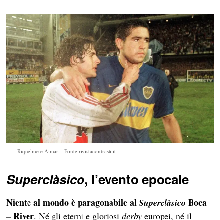
Riquelme e Aimar – Fonte:rivistacontrasti.it
Superclàsico
, l’evento epocale
Niente al mondo è paragonabile al
Boca
Superclàsico
– River
. Né gli eterni e gloriosi
derby
europei, né il