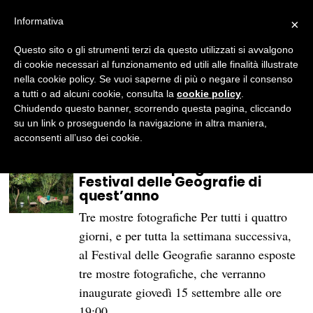
Informativa
×
Questo sito o gli strumenti terzi da questo utilizzati si avvalgono
BROWSE CATEGORY
Rubriche
di cookie necessari al funzionamento ed utili alle finalità illustrate
nella cookie policy. Se vuoi saperne di più o negare il consenso
Festival Geografie
Lente Olandese
Merdòscopo
a tutti o ad alcuni cookie, consulta la
cookie policy
.
Chiudendo questo banner, scorrendo questa pagina, cliccando
Ricette ma scritte bene
Ritratti
Storie di sport
su un link o proseguendo la navigazione in altra maniera,
Yawp
acconsenti all’uso dei cookie.
Le mostre e il programma del
Festival delle Geografie di
quest’anno
Tre mostre fotografiche Per tutti i quattro
giorni, e per tutta la settimana successiva,
al Festival delle Geografie saranno esposte
tre mostre fotografiche, che verranno
inaugurate giovedì 15 settembre alle ore
19:00.…