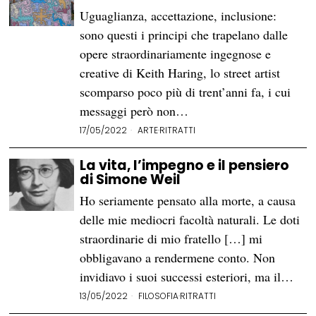
Uguaglianza, accettazione, inclusione:
sono questi i principi che trapelano dalle
opere straordinariamente ingegnose e
creative di Keith Haring, lo street artist
scomparso poco più di trent’anni fa, i cui
messaggi però non…
17/05/2022
ARTE
·
RITRATTI
La vita, l’impegno e il pensiero
di Simone Weil
Ho seriamente pensato alla morte, a causa
delle mie mediocri facoltà naturali. Le doti
straordinarie di mio fratello […] mi
obbligavano a rendermene conto. Non
invidiavo i suoi successi esteriori, ma il…
13/05/2022
FILOSOFIA
·
RITRATTI