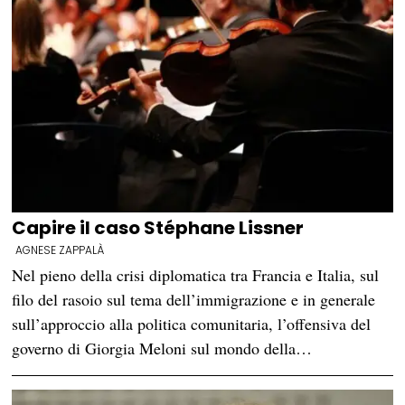
Capire il caso Stéphane Lissner
AGNESE ZAPPALÀ
Nel pieno della crisi diplomatica tra Francia e Italia, sul
filo del rasoio sul tema dell’immigrazione e in generale
sull’approccio alla politica comunitaria, l’offensiva del
governo di Giorgia Meloni sul mondo della…