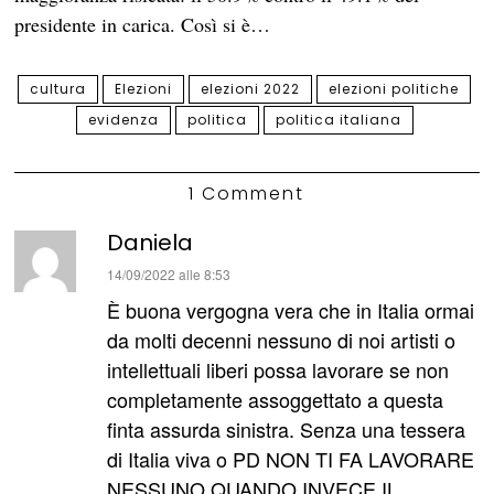
presidente in carica. Così si è…
cultura
Elezioni
elezioni 2022
elezioni politiche
evidenza
politica
politica italiana
1 Comment
Daniela
ha
14/09/2022 alle 8:53
detto:
È buona vergogna vera che in Italia ormai
da molti decenni nessuno di noi artisti o
intellettuali liberi possa lavorare se non
completamente assoggettato a questa
finta assurda sinistra. Senza una tessera
di Italia viva o PD NON TI FA LAVORARE
NESSUNO QUANDO INVECE IL