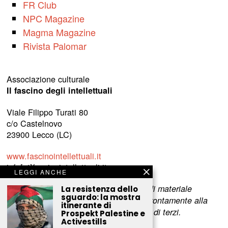
FR Club
NPC Magazine
Magma Magazine
Rivista Palomar
Associazione culturale
Il fascino degli intellettuali
Viale Filippo Turati 80
c/o Castelnovo
23900 Lecco (LC)
www.fascinointellettuali.it
info[at]fascinointellettuali.it
LEGGI ANCHE
Per segnalare eventuali errori nell’uso di materiale
La resistenza dello
sguardo: la mostra
riservato,
scriveteci
e provvederemo prontamente alla
itinerante di
rimozione del materiale lesivo dei diritti di terzi.
Prospekt Palestine e
Activestills