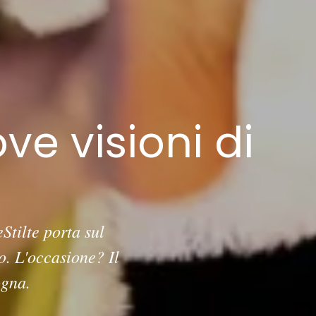
ve visioni di
tilte porta sul
o. L'occasione? Il
ogna.