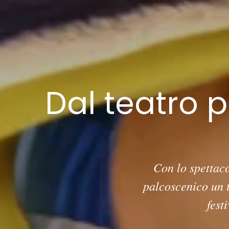
Dal teatro p
Con lo spettac
palcoscenico un t
fest