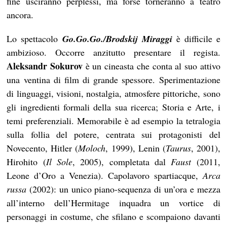
fine usciranno perplessi, ma forse torneranno a teatro
ancora.
Lo spettacolo
Go.Go.Go./Brodskij Miraggi
è difficile e
ambizioso. Occorre anzitutto presentare il regista.
Aleksandr Sokurov
è un cineasta che conta al suo attivo
una ventina di film di grande spessore. Sperimentazione
di linguaggi, visioni, nostalgia, atmosfere pittoriche, sono
gli ingredienti formali della sua ricerca; Storia e Arte, i
temi preferenziali. Memorabile è ad esempio la tetralogia
sulla follia del potere, centrata sui protagonisti del
Novecento, Hitler (
Moloch
, 1999), Lenin (
Taurus
, 2001),
Hirohito (
Il Sole
, 2005), completata dal
Faust
(2011,
Leone d’Oro a Venezia). Capolavoro spartiacque,
Arca
russa
(2002): un unico piano-sequenza di un’ora e mezza
all’interno dell’Hermitage inquadra un vortice di
personaggi in costume, che sfilano e scompaiono davanti