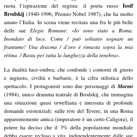
Iosif
ruota l’ispirazione del regista: il poeta russo
Brodskij
(1940-1996, Premio Nobel 1987), che ha molto
amato l’Italia. In scena viene recitata una fra le più belle
delle sue
Elegie Romane
: «
Io sono stato a Roma.
Inondato di luce. Come / può soltanto sognare un
frantume! Una dracma / d’oro è rimasta sopra la mia
rètina. / Basta per tutta la lunghezza della tenebra
».
La dualità luce-ombra, che confonde i contorni di giusto
e ingiusto, civiltà e barbarie, è la cifra stilistica dello
spettacolo. I protagonisti sono due personaggi di
Marmi
(1984), unico dramma teatrale di Brodskij, che immagina
una situazione quasi orwelliana e intessuta di profonde
domande esistenziali: sulle rive del Tevere, in una Roma
apparentemente antica (imperatore è un certo Caligora), il
potere ha deciso che il 3% della popolazione mondiale
debba essere recluso a vita, indipendentemente dalle sue