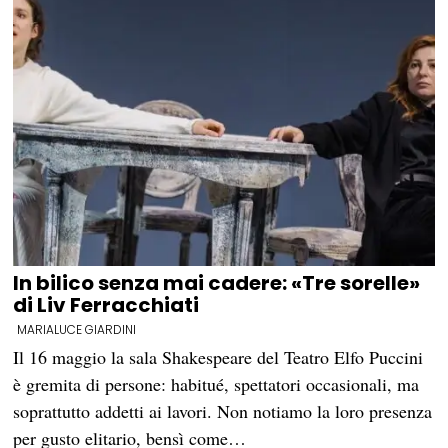
In bilico senza mai cadere: «Tre sorelle»
di Liv Ferracchiati
MARIALUCE GIARDINI
Il 16 maggio la sala Shakespeare del Teatro Elfo Puccini
è gremita di persone: habitué, spettatori occasionali, ma
soprattutto addetti ai lavori. Non notiamo la loro presenza
per gusto elitario, bensì come…