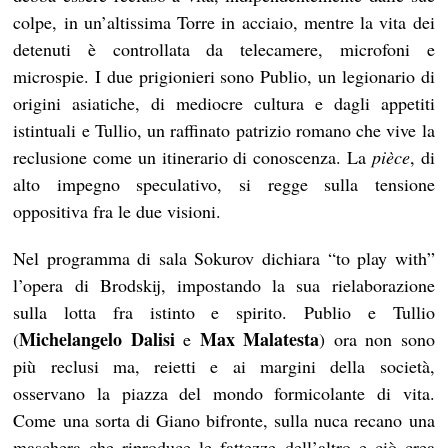
colpe, in un’altissima Torre in acciaio, mentre la vita dei
detenuti è controllata da telecamere, microfoni e
microspie. I due prigionieri sono Publio, un legionario di
origini asiatiche, di mediocre cultura e dagli appetiti
istintuali e Tullio, un raffinato patrizio romano che vive la
reclusione come un itinerario di conoscenza. La
pièce
, di
alto impegno speculativo, si regge sulla tensione
oppositiva fra le due visioni.
Nel programma di sala Sokurov dichiara “to play with”
l’opera di Brodskij, impostando la sua rielaborazione
sulla lotta fra istinto e spirito. Publio e Tullio
Michelangelo Dalisi
Max Malatesta
(
e
) ora non sono
più reclusi ma, reietti e ai margini della società,
osservano la piazza del mondo formicolante di vita.
Come una sorta di Giano bifronte, sulla nuca recano una
maschera che riproduce le fattezze dell’altro e ciò crea