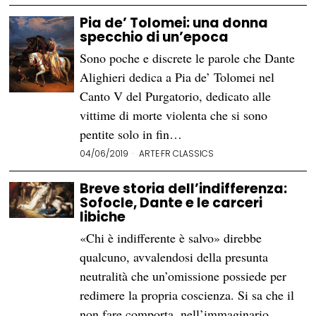
Pia de’ Tolomei: una donna
specchio di un’epoca
Sono poche e discrete le parole che Dante
Alighieri dedica a Pia de’ Tolomei nel
Canto V del Purgatorio, dedicato alle
vittime di morte violenta che si sono
pentite solo in fin…
04/06/2019
ARTE
·
FR CLASSICS
Breve storia dell’indifferenza:
Sofocle, Dante e le carceri
libiche
«Chi è indifferente è salvo» direbbe
qualcuno, avvalendosi della presunta
neutralità che un’omissione possiede per
redimere la propria coscienza. Si sa che il
non fare comporta, nell’immaginario