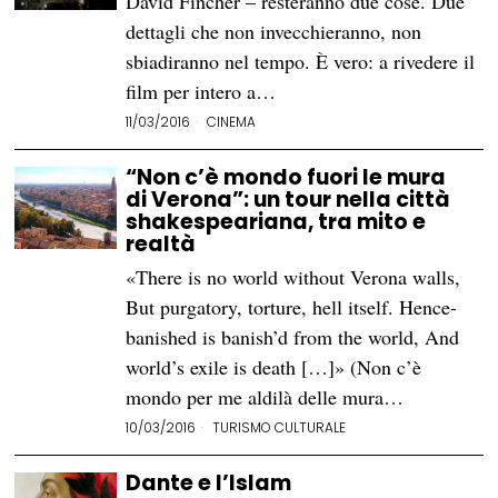
David Fincher – resteranno due cose. Due
dettagli che non invecchieranno, non
sbiadiranno nel tempo. È vero: a rivedere il
film per intero a…
11/03/2016
CINEMA
“Non c’è mondo fuori le mura
di Verona”: un tour nella città
shakespeariana, tra mito e
realtà
«There is no world without Verona walls,
But purgatory, torture, hell itself. Hence-
banished is banish’d from the world, And
world’s exile is death […]» (Non c’è
mondo per me aldilà delle mura…
10/03/2016
TURISMO CULTURALE
Dante e l’Islam