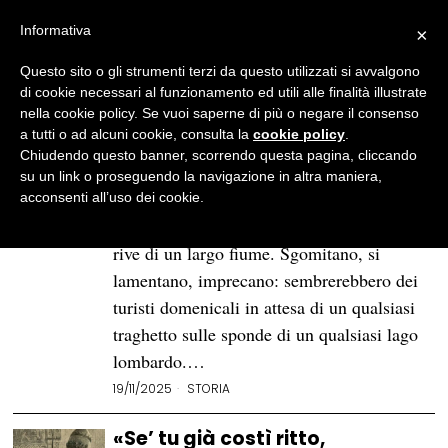
Informativa
×
Questo sito o gli strumenti terzi da questo utilizzati si avvalgono
BROWSE TAG
dante
di cookie necessari al funzionamento ed utili alle finalità illustrate
nella cookie policy. Se vuoi saperne di più o negare il consenso
a tutti o ad alcuni cookie, consulta la
cookie policy
.
Professione psicopompo:
Chiudendo questo banner, scorrendo questa pagina, cliccando
Caronte, il primo demone della
su un link o proseguendo la navigazione in altra maniera,
«Divina Commedia»
acconsenti all’uso dei cookie.
Centinaia di umani sono ammassati sulle
rive di un largo fiume. Sgomitano, si
lamentano, imprecano: sembrerebbero dei
turisti domenicali in attesa di un qualsiasi
traghetto sulle sponde di un qualsiasi lago
lombardo.…
19/11/2025
STORIA
«Se’ tu già costì ritto,