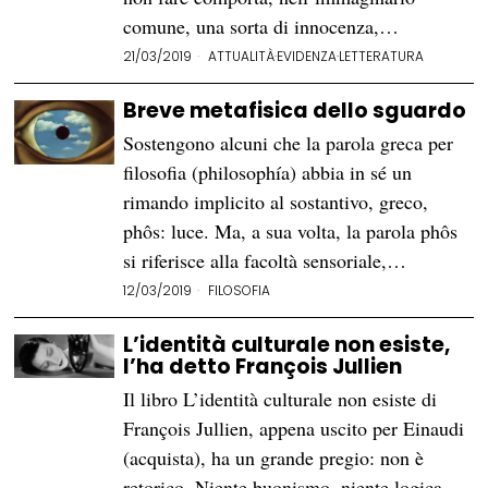
comune, una sorta di innocenza,…
21/03/2019
ATTUALITÀ
·
EVIDENZA
·
LETTERATURA
Breve metafisica dello sguardo
Sostengono alcuni che la parola greca per
filosofia (philosophía) abbia in sé un
rimando implicito al sostantivo, greco,
phôs: luce. Ma, a sua volta, la parola phôs
si riferisce alla facoltà sensoriale,…
12/03/2019
FILOSOFIA
L’identità culturale non esiste,
l’ha detto François Jullien
Il libro L’identità culturale non esiste di
François Jullien, appena uscito per Einaudi
(acquista), ha un grande pregio: non è
retorico. Niente buonismo, niente logica