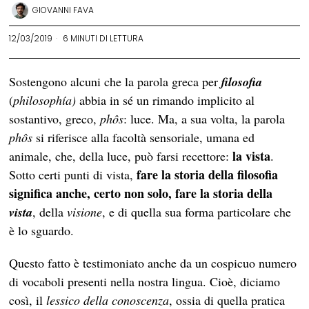
GIOVANNI FAVA
12/03/2019
6 MINUTI DI LETTURA
Sostengono alcuni che la parola greca per
filosofia
(
philosophía)
abbia in sé un rimando implicito al
sostantivo, greco,
phôs
: luce. Ma, a sua volta, la parola
phôs
si riferisce alla facoltà sensoriale, umana ed
la vista
animale, che, della luce, può farsi recettore:
.
fare la storia della filosofia
Sotto certi punti di vista,
significa anche, certo non solo, fare la storia della
vista
, della
visione
, e di quella sua forma particolare che
è lo sguardo.
Questo fatto è testimoniato anche da un cospicuo numero
di vocaboli presenti nella nostra lingua. Cioè, diciamo
così, il
lessico
della conoscenza
, ossia di quella pratica