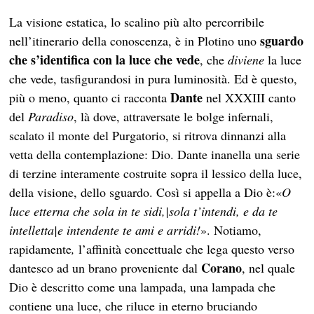
La visione estatica, lo scalino più alto percorribile
sguardo
nell’itinerario della conoscenza, è in Plotino uno
che s’identifica con la luce che vede
, che
diviene
la luce
che vede, tasfigurandosi in pura luminosità. Ed è questo,
Dante
più o meno, quanto ci racconta
nel XXXIII canto
del
Paradiso
, là dove, attraversate le bolge infernali,
scalato il monte del Purgatorio, si ritrova dinnanzi alla
vetta della contemplazione: Dio. Dante inanella una serie
di terzine interamente costruite sopra il lessico della luce,
della visione, dello sguardo. Così si appella a Dio è:«
O
luce etterna che sola in te sidi,|sola t’intendi, e da te
intelletta|e intendente te ami e arridi!
». Notiamo,
rapidamente
,
l’affinità concettuale che lega questo verso
Corano
dantesco ad un brano proveniente dal
, nel quale
Dio è descritto come una lampada, una lampada che
contiene una luce, che riluce in eterno bruciando