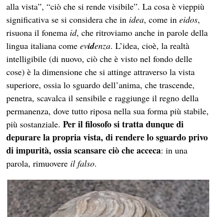
alla vista”, “ciò che si rende visibile”. La cosa è vieppiù
significativa se si considera che in
idea
, come in
eidos
,
risuona il fonema
id
, che ritroviamo anche in parole della
lingua italiana come
ev
id
enza
. L’idea, cioè, la realtà
intelligibile (di nuovo, ciò che è visto nel fondo delle
cose) è la dimensione che si attinge attraverso la vista
superiore, ossia lo sguardo dell’anima, che trascende,
penetra, scavalca il sensibile e raggiunge il regno della
permanenza, dove tutto riposa nella sua forma più stabile,
Per il filosofo si tratta dunque di
più sostanziale.
depurare la propria vista, di rendere lo sguardo privo
di impurità, ossia scansare ciò che acceca
: in una
parola, rimuovere
il falso
.