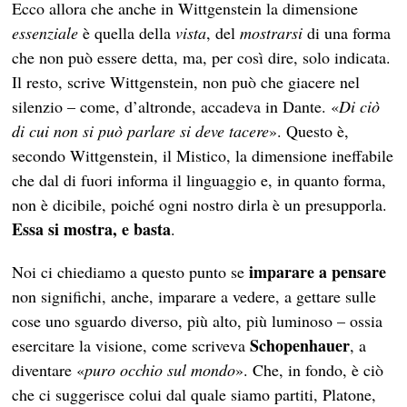
Ecco allora che anche in Wittgenstein la dimensione
essenziale
è quella della
vista
, del
mostrarsi
di una forma
che non può essere detta, ma, per così dire, solo indicata.
Il resto, scrive Wittgenstein, non può che giacere nel
silenzio – come, d’altronde, accadeva in Dante. «
Di ciò
di cui non si può parlare si deve tacere
». Questo è,
secondo Wittgenstein, il Mistico, la dimensione ineffabile
che dal di fuori informa il linguaggio e, in quanto forma,
non è dicibile, poiché ogni nostro dirla è un presupporla.
Essa si mostra, e basta
.
imparare a pensare
Noi ci chiediamo a questo punto se
non significhi, anche, imparare a vedere, a gettare sulle
cose uno sguardo diverso, più alto, più luminoso – ossia
Schopenhauer
esercitare la visione, come scriveva
, a
diventare «
puro occhio sul mondo
». Che, in fondo, è ciò
che ci suggerisce colui dal quale siamo partiti, Platone,