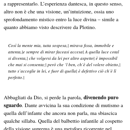
a rappresentarlo. L’esperienza dantesca, in questo senso,
altro non è che una visione, un’intuizione, ossia uno
sprofondamento mistico entro la luce divina – simile a
quanto abbiamo visto descrivere da Plotino.
Così la mente mia, tutta sospesa,| mirava fissa, immobile e
attenta,|e sempre di mirar faceasi accesa| A quella luce cotal
si diventa,| che volgersi da lei per altro aspetto| è impossibil
che mai si consenta;| però che ‘l ben, ch’è del volere obietto,|
tutto s’accoglie in lei, e fuor di quella| è defettivo ciò ch’è lì
perfetto.|
divenendo puro
Abbagliati da Dio, si perde la parola,
sguardo
. Dante avvicina la sua condizione di mutismo a
quella dell’infante che ancora non parla, ma sbiascica
qualche sillaba. Quella del balbettio infantile al cospetto
della visione suprema è una metafora ricorrente nel