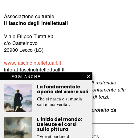
Associazione culturale
Il fascino degli intellettuali
Viale Filippo Turati 80
c/o Castelnovo
23900 Lecco (LC)
www.fascinointellettuali.it
info[at]fascinointellettuali.it
LEGGI ANCHE
Per segnalare eventuali errori nell’uso di materiale
La fondamentale
riservato,
scriveteci
e provvederemo prontamente alla
aporia del vivere soli
rimozione del materiale lesivo dei diritti di terzi.
Che si nasca e si muoia
soli è una verità…
L’intero contenuto di questo sito web è protetto da
copyright.
L’inizio del mondo:
Deleuze e i corsi
sulla pittura
“Vorrei parlare di
©
2026
FRAMMENTI RIVISTA