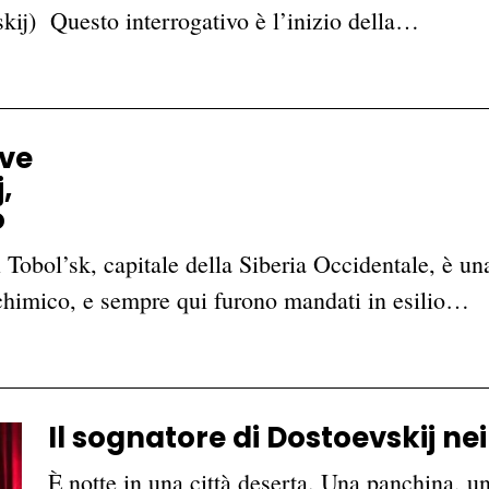
kij) Questo interrogativo è l’inizio della…
ove
,
o
bol’sk, capitale della Siberia Occidentale, è una 
chimico, e sempre qui furono mandati in esilio…
Il sognatore di Dostoevskij nei
È notte in una città deserta. Una panchina, u