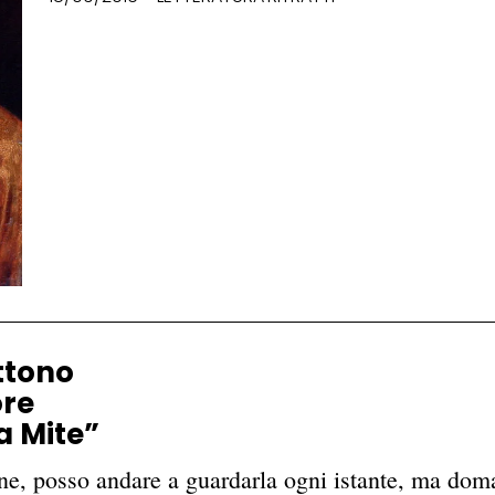
ttono
ore
a Mite”
ene, posso andare a guardarla ogni istante, ma dom