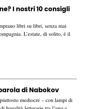
e? I nostri 10 consigli
prano libri su libri, senza mai
ompagnia. L’estate, di solito, è il
 parola di Nabokov
 piuttosto mediocre – con lampi di
 banalità letterarie tra l’uno e