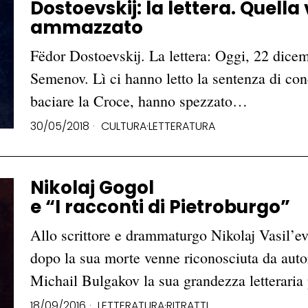
Dostoevskij: la lettera. Quella
ammazzato
Fëdor Dostoevskij. La lettera: Oggi, 22 dicemb
Semenov. Lì ci hanno letto la sentenza di con
baciare la Croce, hanno spezzato…
30/05/2018
CULTURA
·
LETTERATURA
Nikolaj Gogol
e “I racconti di Pietroburgo”
Allo scrittore e drammaturgo Nikolaj Vasil’e
dopo la sua morte venne riconosciuta da aut
Michail Bulgakov la sua grandezza letteraria
18/09/2016
LETTERATURA
·
RITRATTI