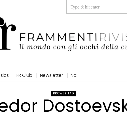
ssics
FR Club
Newsletter
Noi
BROWSE TAG
edor Dostoevsk