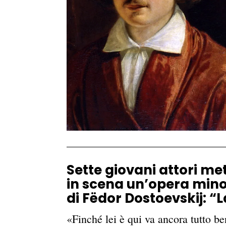
Sette giovani attori me
in scena un’opera min
di Fëdor Dostoevskij: “L
«Finché lei è qui va ancora tutto b