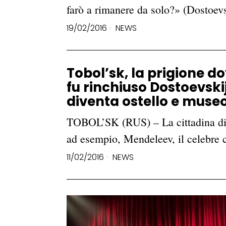
farò a rimanere da solo?» (Dostoevs
19/02/2016
NEWS
Tobol’sk, la prigione d
fu rinchiuso Dostoevskij
diventa ostello e muse
TOBOL’SK (RUS) – La cittadina di To
ad esempio, Mendeleev, il celebre 
11/02/2016
NEWS