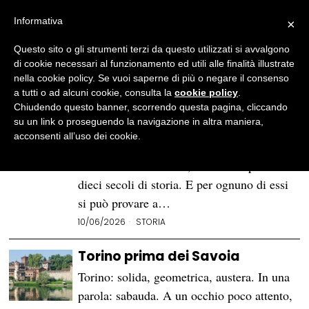
Informativa
×
Questo sito o gli strumenti terzi da questo utilizzati si avvalgono
BROWSE TAG
storia
di cookie necessari al funzionamento ed utili alle finalità illustrate
nella cookie policy. Se vuoi saperne di più o negare il consenso
a tutti o ad alcuni cookie, consulta la
cookie policy
.
Il Medioevo in dieci città
Chiudendo questo banner, scorrendo questa pagina, cliccando
su un link o proseguendo la navigazione in altra maniera,
Sottovalutiamo spesso la durata del
acconsenti all’uso dei cookie.
Medioevo. Ma anche se optiamo per la
datazione tradizionale, si tratta di più di
dieci secoli di storia. E per ognuno di essi
si può provare a…
10/06/2026
STORIA
Torino prima dei Savoia
Torino: solida, geometrica, austera. In una
parola: sabauda. A un occhio poco attento,