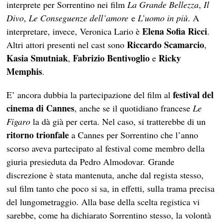
interprete per Sorrentino nei film
La Grande Bellezza
,
Il
Divo
,
Le Conseguenze dell’amore
e
L’uomo in più
. A
Elena Sofia Ricci
interpretare, invece, Veronica Lario è
.
Riccardo Scamarcio
Altri attori presenti nel cast sono
,
Kasia Smutniak
Fabrizio Bentivoglio
Ricky
,
e
Memphis
.
festival del
E’ ancora dubbia la partecipazione del film al
cinema di Cannes
, anche se il quotidiano francese
Le
Figaro
la dà già per certa. Nel caso, si tratterebbe di un
ritorno trionfale
a Cannes per Sorrentino che l’anno
scorso aveva partecipato al festival come membro della
giuria presieduta da Pedro Almodovar. Grande
discrezione è stata mantenuta, anche dal regista stesso,
sul film tanto che poco si sa, in effetti, sulla trama precisa
del lungometraggio. Alla base della scelta registica vi
sarebbe, come ha dichiarato Sorrentino stesso, la volontà