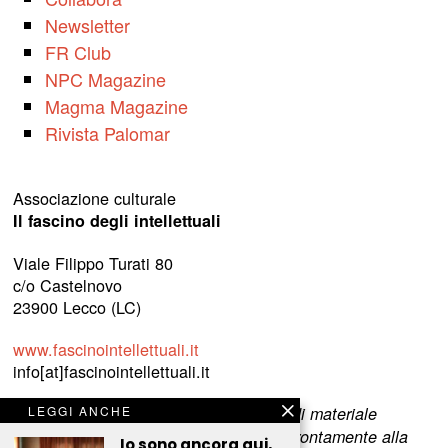
Newsletter
FR Club
NPC Magazine
Magma Magazine
Rivista Palomar
Associazione culturale
Il fascino degli intellettuali
Viale Filippo Turati 80
c/o Castelnovo
23900 Lecco (LC)
www.fascinointellettuali.it
info[at]fascinointellettuali.it
LEGGI ANCHE
Per segnalare eventuali errori nell’uso di materiale
riservato,
scriveteci
e provvederemo prontamente alla
Io sono ancora qui,