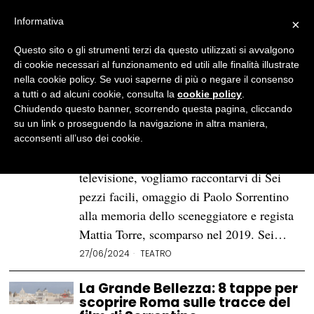
Informativa
×
Questo sito o gli strumenti terzi da questo utilizzati si avvalgono
BROWSE TAG
Paolo Sorrentino
di cookie necessari al funzionamento ed utili alle finalità illustrate
nella cookie policy. Se vuoi saperne di più o negare il consenso
a tutti o ad alcuni cookie, consulta la
cookie policy
.
«Sei pezzi facili»: l’omaggio
Chiudendo questo banner, scorrendo questa pagina, cliccando
cinematografico a Mattia
su un link o proseguendo la navigazione in altra maniera,
Torre
acconsenti all’uso dei cookie.
A quasi due anni dalla messa in onda in
televisione, vogliamo raccontarvi di Sei
pezzi facili, omaggio di Paolo Sorrentino
alla memoria dello sceneggiatore e regista
Mattia Torre, scomparso nel 2019. Sei…
27/06/2024
TEATRO
La Grande Bellezza: 8 tappe per
scoprire Roma sulle tracce del