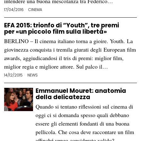
intendere una buona mescolanza tra Federico…
17/04/2016
CINEMA
EFA 2015: trionfo di “Youth”, tre premi
per «un piccolo film sulla libertà»
BERLINO – Il cinema italiano torna a gioire. Youth. La
giovinezza conquista i tremila giurati degli European film
awards, aggiudicandosi il tris di premi: miglior film,
miglior regia e migliore attore. Sul palco il…
14/12/2015
NEWS
Emmanuel Mouret: anatomia
della delicatezza
Quando si tentano riflessioni sul cinema di
oggi ci si domanda spesso quali debbano
essere gli elementi fondanti di una buona
pellicola. Che cosa deve raccontare un film
affinché venga considerato valido?…