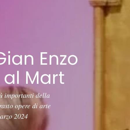
Gian Enzo
 al Mart
ù importanti della
asto opere di arte
marzo 2024