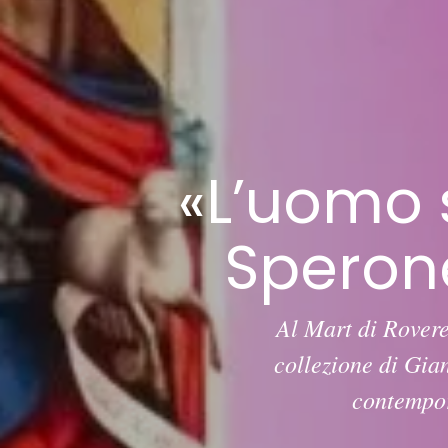
«L’uomo 
Sperone
Al Mart di Rovere
collezione di Gia
contempor