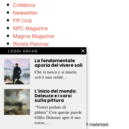
Collabora
Newsletter
FR Club
NPC Magazine
Magma Magazine
Rivista Palomar
LEGGI ANCHE
La fondamentale
Associazione culturale
aporia del vivere soli
Il fascino degli intellettuali
Che si nasca e si muoia
soli è una verità…
Viale Filippo Turati 80
c/o Castelnovo
L’inizio del mondo:
23900 Lecco (LC)
Deleuze e i corsi
sulla pittura
www.fascinointellettuali.it
“Vorrei parlare di
info[at]fascinointellettuali.it
pittura”.Con queste parole
Gilles Deleuze apre il suo
corso,…
Per segnalare eventuali errori nell’uso di materiale