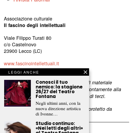
Associazione culturale
Il fascino degli intellettuali
Viale Filippo Turati 80
c/o Castelnovo
23900 Lecco (LC)
www.fascinointellettuali.it
info[at]fascinointellettuali.it
LEGGI ANCHE
Conosci il tuo
Per segnalare eventuali errori nell’uso di materiale
nemico: la stagione
riservato,
scriveteci
e provvederemo prontamente alla
26/27 del Teatro
rimozione del materiale lesivo dei diritti di terzi.
Fontana
Negli ultimi anni, con la
nuova direzione artistica
L’intero contenuto di questo sito web è protetto da
di Ivonne…
copyright.
Studio continuo:
«Nei letti degli altri»
al Teatro Fontana