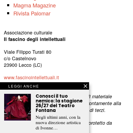
Magma Magazine
Rivista Palomar
Associazione culturale
Il fascino degli intellettuali
Viale Filippo Turati 80
c/o Castelnovo
23900 Lecco (LC)
www.fascinointellettuali.it
info[at]fascinointellettuali.it
LEGGI ANCHE
Conosci il tuo
Per segnalare eventuali errori nell’uso di materiale
nemico: la stagione
riservato,
scriveteci
e provvederemo prontamente alla
26/27 del Teatro
rimozione del materiale lesivo dei diritti di terzi.
Fontana
Negli ultimi anni, con la
nuova direzione artistica
L’intero contenuto di questo sito web è protetto da
di Ivonne…
copyright.