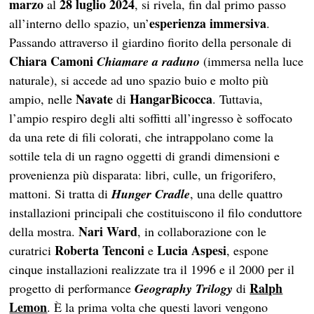
marzo
28 luglio 2024
al
, si rivela, fin dal primo passo
esperienza immersiva
all’interno dello spazio, un’
.
Passando attraverso il giardino fiorito della personale di
Chiara Camoni
Chiamare a raduno
(immersa nella luce
naturale), si accede ad uno spazio buio e molto più
Navate
HangarBicocca
ampio, nelle
di
. Tuttavia,
l’ampio respiro degli alti soffitti all’ingresso è soffocato
da una rete di fili colorati, che intrappolano come la
sottile tela di un ragno oggetti di grandi dimensioni e
provenienza più disparata: libri, culle, un frigorifero,
mattoni. Si tratta di
Hunger Cradle
, una delle quattro
installazioni principali che costituiscono il filo conduttore
Nari Ward
della mostra.
, in collaborazione con le
Roberta Tenconi
Lucia Aspesi
curatrici
e
, espone
cinque installazioni realizzate tra il 1996 e il 2000 per il
Ralph
progetto di performance
Geography Trilogy
di
Lemon
. È la prima volta che questi lavori vengono