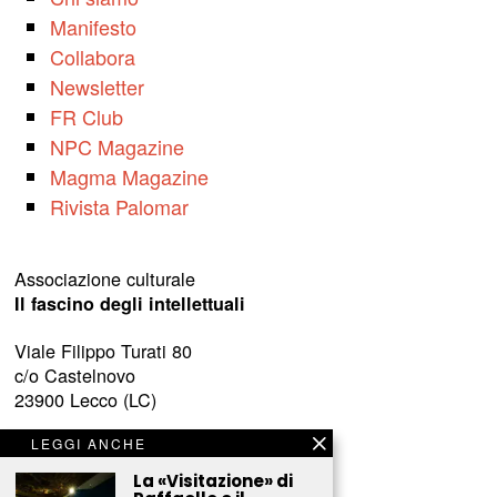
Manifesto
Collabora
Newsletter
FR Club
NPC Magazine
Magma Magazine
Rivista Palomar
Associazione culturale
Il fascino degli intellettuali
Viale Filippo Turati 80
c/o Castelnovo
23900 Lecco (LC)
www.fascinointellettuali.it
LEGGI ANCHE
info[at]fascinointellettuali.it
La «Visitazione» di