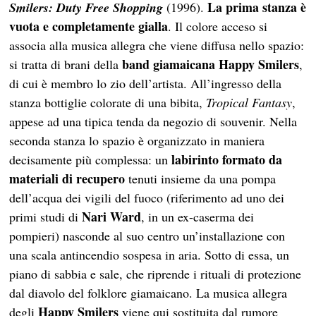
La prima stanza è
Smilers: Duty Free Shopping
(1996).
vuota e completamente gialla
. Il colore acceso si
associa alla musica allegra che viene diffusa nello spazio:
band giamaicana Happy Smilers
si tratta di brani della
,
di cui è membro lo zio dell’artista. All’ingresso della
stanza bottiglie colorate di una bibita,
Tropical Fantasy
,
appese ad una tipica tenda da negozio di souvenir. Nella
seconda stanza lo spazio è organizzato in maniera
labirinto formato da
decisamente più complessa: un
materiali di recupero
tenuti insieme da una pompa
dell’acqua dei vigili del fuoco (riferimento ad uno dei
Nari Ward
primi studi di
, in un ex-caserma dei
pompieri) nasconde al suo centro un’installazione con
una scala antincendio sospesa in aria. Sotto di essa, un
piano di sabbia e sale, che riprende i rituali di protezione
dal diavolo del folklore giamaicano. La musica allegra
Happy Smilers
degli
viene qui sostituita dal rumore