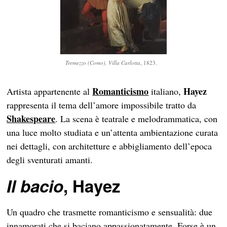
Tremezzo (Como), Villa Carlotta
, 1823.
Romanticismo
Hayez
Artista appartenente al
italiano,
rappresenta il tema dell’amore impossibile tratto da
Shakespeare
. La scena è teatrale e melodrammatica, con
una luce molto studiata e un’attenta ambientazione curata
nei dettagli, con architetture e abbigliamento dell’epoca
degli sventurati amanti.
Il bacio
, Hayez
Un quadro che trasmette romanticismo e sensualità: due
innamorati che si baciano appassionatamente. Forse è un