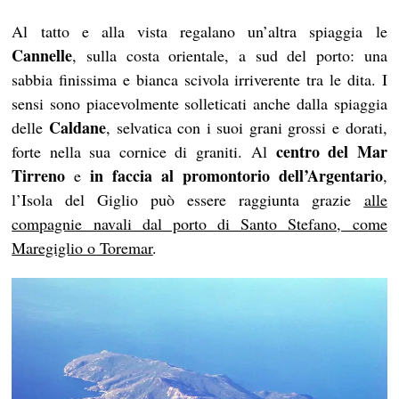
Al tatto e alla vista regalano un’altra spiaggia le
Cannelle
, sulla costa orientale, a sud del porto: una
sabbia finissima e bianca scivola irriverente tra le dita. I
sensi sono piacevolmente solleticati anche dalla spiaggia
Caldane
delle
, selvatica con i suoi grani grossi e dorati,
centro del Mar
forte nella sua cornice di graniti. Al
Tirreno
in faccia al promontorio dell’Argentario
e
,
l’Isola del Giglio può essere raggiunta grazie
alle
compagnie navali dal porto di Santo Stefano, come
Maregiglio o Toremar
.