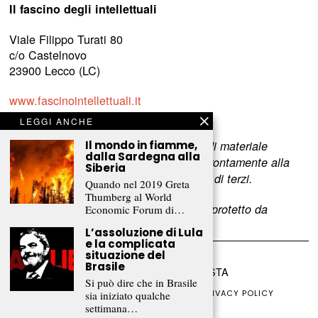
Il fascino degli intellettuali
Viale Filippo Turati 80
c/o Castelnovo
23900 Lecco (LC)
www.fascinointellettuali.it
info[at]fascinointellettuali.it
LEGGI ANCHE
Il mondo in fiamme,
Per segnalare eventuali errori nell’uso di materiale
dalla Sardegna alla
riservato,
scriveteci
e provvederemo prontamente alla
Siberia
rimozione del materiale lesivo dei diritti di terzi.
Quando nel 2019 Greta
Thumberg al World
L’intero contenuto di questo sito web è protetto da
Economic Forum di…
copyright.
L’assoluzione di Lula
e la complicata
situazione del
Brasile
©
2026
FRAMMENTI RIVISTA
Si può dire che in Brasile
CHI SIAMO
FR CLUB
COLLABORA
PRIVACY POLICY
sia iniziato qualche
COOKIE POLICY
settimana…