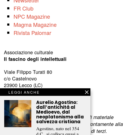
FR Club
NPC Magazine
Magma Magazine
Rivista Palomar
Associazione culturale
Il fascino degli intellettuali
Viale Filippo Turati 80
c/o Castelnovo
23900 Lecco (LC)
LEGGI ANCHE
www.fascinointellettuali.it
Aurelio Agostino:
info[at]fascinointellettuali.it
dall’antichità al
Medioevo, dal
Per segnalare eventuali errori nell’uso di materiale
neoplatonismo alla
salvezza cristiana
riservato,
scriveteci
e provvederemo prontamente alla
Agostino, nato nel 354
rimozione del materiale lesivo dei diritti di terzi.
d.C., si colloca quasi a