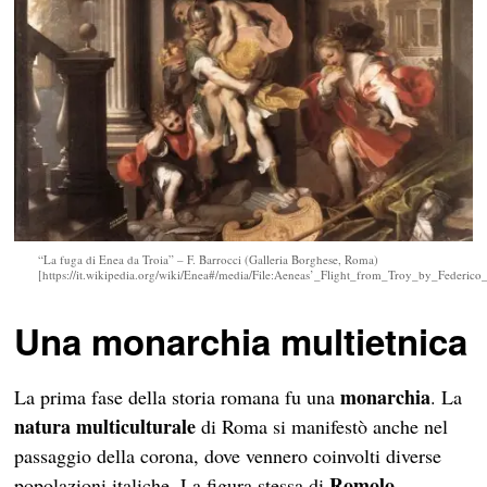
“La fuga di Enea da Troia” – F. Barrocci (Galleria Borghese, Roma)
[https://it.wikipedia.org/wiki/Enea#/media/File:Aeneas’_Flight_from_Troy_by_Federico_
Una monarchia multietnica
monarchia
La prima fase della storia romana fu una
. La
natura multiculturale
di Roma si manifestò anche nel
passaggio della corona, dove vennero coinvolti diverse
Romolo
popolazioni italiche. La figura stessa di
,