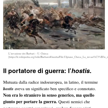
L’invasione dei Barbari – U. Chieca
[https://it.wikipedia.org/wiki/Barbaro#/media/File:Ulpiano_Checa_La_invasi%C3%B3
Il portatore di guerra: l’
hostis
.
Mutuata dalla radice indoeuropea, in latino, il termine
hostis
aveva un significato ben specifico e connotato.
Non era lo straniero in senso generico, ma quello
giunto per portare la guerra.
Questi nemici che
portavano scontri sanguinosi, qualora fossero vinti