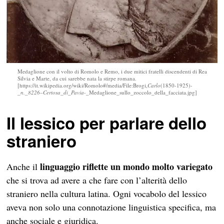
Medaglione con il volto di Romolo e Remo, i due mitici fratelli discendenti di Rea
Silvia e Marte, da cui sarebbe nata la stirpe romana.
[https://it.wikipedia.org/wiki/Romolo#/media/File:Brogi,
Carlo
(1850-1925)
-
_n._8226
–
Certosa_di_Pavia
-_Medaglione_sullo_zoccolo_della_facciata.jpg]
Il lessico per parlare dello
straniero
linguaggio riflette un mondo molto variegato
Anche il
che si trova ad avere a che fare con l’alterità dello
straniero nella cultura latina. Ogni vocabolo del lessico
aveva non solo una connotazione linguistica specifica, ma
anche sociale e giuridica.