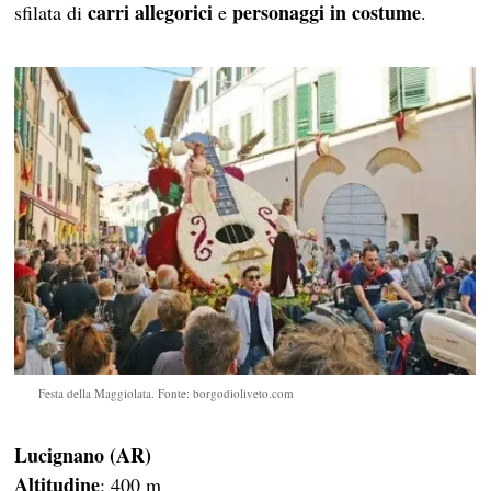
carri allegorici
personaggi in costume
sfilata di
e
.
Festa della Maggiolata. Fonte: borgodioliveto.com
Lucignano (AR)
Altitudine
: 400 m