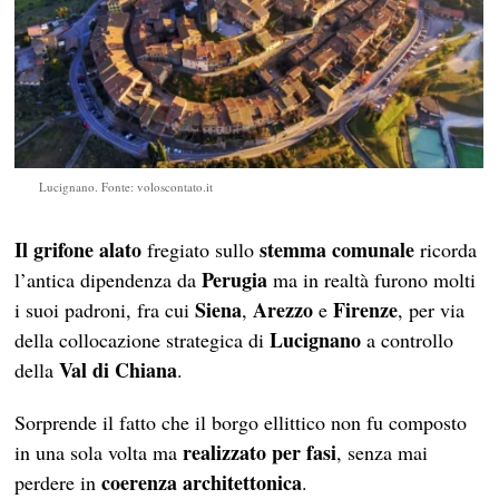
Lucignano. Fonte: voloscontato.it
Il grifone alato
stemma comunale
fregiato sullo
ricorda
Perugia
l’antica dipendenza da
ma in realtà furono molti
Siena
Arezzo
Firenze
i suoi padroni, fra cui
,
e
, per via
Lucignano
della collocazione strategica di
a controllo
Val di Chiana
della
.
Sorprende il fatto che il borgo ellittico non fu composto
realizzato per fasi
in una sola volta ma
, senza mai
coerenza architettonica
perdere in
.