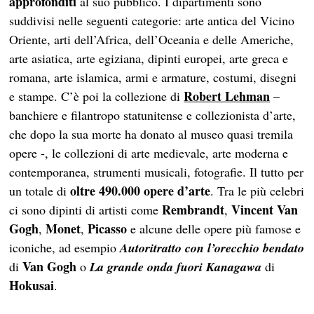
approfonditi
al suo pubblico. I dipartimenti sono
suddivisi nelle seguenti categorie: arte antica del Vicino
Oriente, arti dell’Africa, dell’Oceania e delle Americhe,
arte asiatica, arte egiziana, dipinti europei, arte greca e
romana, arte islamica, armi e armature, costumi, disegni
Robert Lehman
e stampe. C’è poi la collezione di
–
banchiere e filantropo statunitense e collezionista d’arte,
che dopo la sua morte ha donato al museo quasi tremila
opere -, le collezioni di arte medievale, arte moderna e
contemporanea, strumenti musicali, fotografie. Il tutto per
oltre 490.000 opere d’arte
un totale di
. Tra le più celebri
Rembrandt
Vincent Van
ci sono dipinti di artisti come
,
Gogh
Monet
Picasso
,
,
e alcune delle opere più famose e
iconiche, ad esempio
Autoritratto con l’orecchio bendato
Van Gogh
di
o
La grande onda fuori Kanagawa
di
Hokusai
.