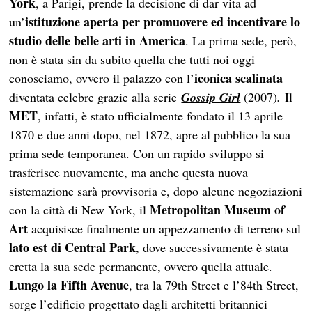
York
, a Parigi, prende la decisione di dar vita ad
istituzione aperta per promuovere ed incentivare lo
un’
studio delle belle arti in America
. La prima sede, però,
non è stata sin da subito quella che tutti noi oggi
iconica scalinata
conosciamo, ovvero il palazzo con l’
diventata celebre grazie alla serie
Gossip Girl
(2007)
.
Il
MET
, infatti, è stato ufficialmente fondato il 13 aprile
1870 e due anni dopo, nel 1872, apre al pubblico la sua
prima sede temporanea. Con un rapido sviluppo si
trasferisce nuovamente, ma anche questa nuova
sistemazione sarà provvisoria e, dopo alcune negoziazioni
Metropolitan Museum of
con la città di New York, il
Art
acquisisce finalmente un appezzamento di terreno sul
lato est di Central Park
, dove successivamente è stata
eretta la sua sede permanente, ovvero quella attuale.
Lungo la Fifth Avenue
, tra la 79th Street e l’84th Street,
sorge l’edificio progettato dagli architetti britannici