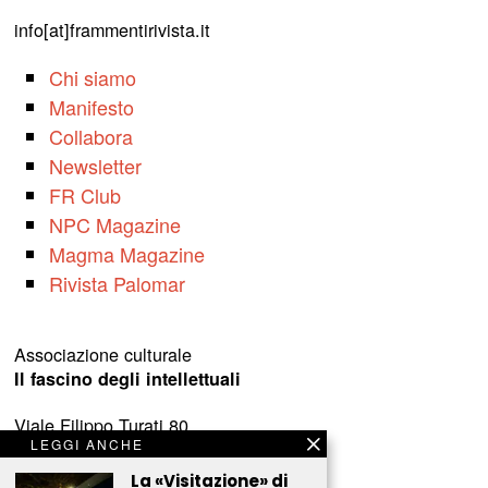
info[at]frammentirivista.it
Chi siamo
Manifesto
Collabora
Newsletter
FR Club
NPC Magazine
Magma Magazine
Rivista Palomar
Associazione culturale
Il fascino degli intellettuali
Viale Filippo Turati 80
LEGGI ANCHE
c/o Castelnovo
23900 Lecco (LC)
La «Visitazione» di