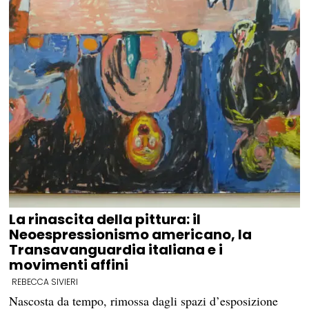
La rinascita della pittura: il
Neoespressionismo americano, la
Transavanguardia italiana e i
movimenti affini
REBECCA SIVIERI
Nascosta da tempo, rimossa dagli spazi d’esposizione