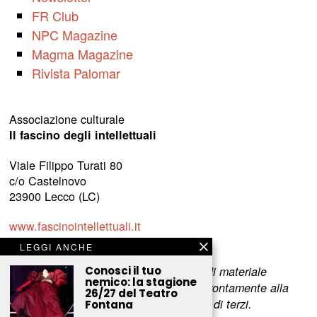
FR Club
NPC Magazine
Magma Magazine
Rivista Palomar
Associazione culturale
Il fascino degli intellettuali
Viale Filippo Turati 80
c/o Castelnovo
23900 Lecco (LC)
www.fascinointellettuali.it
info[at]fascinointellettuali.it
LEGGI ANCHE
Conosci il tuo
Per segnalare eventuali errori nell’uso di materiale
nemico: la stagione
riservato,
scriveteci
e provvederemo prontamente alla
26/27 del Teatro
rimozione del materiale lesivo dei diritti di terzi.
Fontana