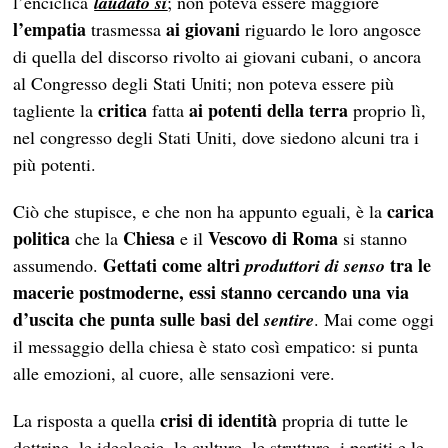
l’enciclica
laudato sì
; non poteva essere maggiore
l’empatia
ai giovani
trasmessa
riguardo le loro angosce
di quella del discorso rivolto ai giovani cubani, o ancora
al Congresso degli Stati Uniti; non poteva essere più
critica
ai potenti della terra
tagliente la
fatta
proprio lì,
nel congresso degli Stati Uniti, dove siedono alcuni tra i
più potenti.
carica
Ciò che stupisce, e che non ha appunto eguali, è la
politica
Chiesa
Vescovo di Roma
che la
e il
si stanno
Gettati come altri
tra le
assumendo.
produttori di senso
macerie postmoderne, essi stanno cercando una via
d’uscita che punta sulle basi del
sentire
. Mai come oggi
il messaggio della chiesa è stato così empatico: si punta
alle emozioni, al cuore, alle sensazioni vere.
crisi di identità
La risposta a quella
propria di tutte le
dottrine, le ideologie, le culture, le strutture, i partiti e le