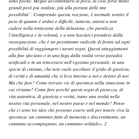
sono poche. Meglio accontentarsi di poco, di cose forse meno
grandi però più realiste, più alla portata delle mie
possibilità”. Comprendo questa reazione, è normale sentire il
peso di quanto è arduo e difficile, tuttavia, attenti a non
cadere nella tentazione della delusione, che paralizza
l’intelligenza e la volontà, e a non lasciarci prendere dalla
rassegnazione, che è un pessimismo radicale di fronte ad ogni
possibilità di raggiungere i nostri sogni. Questi atteggiamenti
alla fine sfociano o in una fuga dalla realtà verso paradisi
artificiali o in un trincerarsi nell’egoismo personale, in una
specie di cinismo, che non vuole ascoltare il grido di giustizia,
di verità e di umanità che si leva intorno a noi e dentro di noi.
Ma che fare?
Come trovare vie di speranza nella situazione in
cui viviamo? Come fare perché questi sogni di pienezza, di
vita autentica, di giustizia e verità, siano una realtà nella
nostra vita personale, nel nostro paese e nel mondo? Penso
che ci sono tre idee che possono essere utili per tenere viva la
speranza: un cammino fatto di memoria e discernimento, un
cammino accompagnato, un cammino solidale». 2