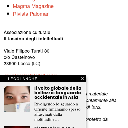
Magma Magazine
Rivista Palomar
Associazione culturale
Il fascino degli intellettuali
Viale Filippo Turati 80
c/o Castelnovo
23900 Lecco (LC)
www.fascinointellettuali.it
LEGGI ANCHE
info[at]fascinointellettuali.it
Il volto globale della
bellezza: lo sguardo
Per segnalare eventuali errori nell’uso di materiale
occidentale in Asia
riservato,
scriveteci
e provvederemo prontamente alla
Rivolgendo lo sguardo a
rimozione del materiale lesivo dei diritti di terzi.
Oriente rimaniamo spesso
affascinati dalla
L’intero contenuto di questo sito web è protetto da
moltitudine…
copyright.