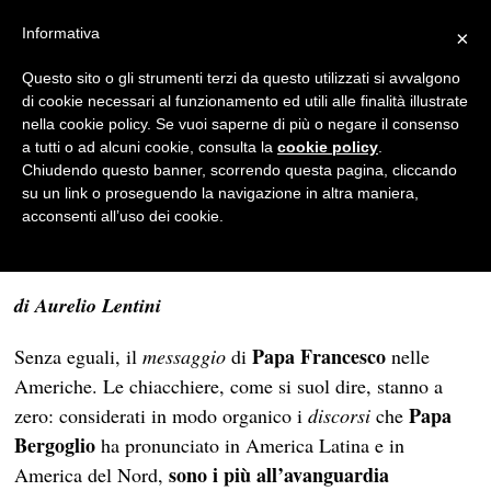
Informativa
×
News
·
Politica
Questo sito o gli strumenti terzi da questo utilizzati si avvalgono
di cookie necessari al funzionamento ed utili alle finalità illustrate
Papa Francesco: un
nella cookie policy. Se vuoi saperne di più o negare il consenso
messaggio senza eguali
a tutti o ad alcuni cookie, consulta la
cookie policy
.
Chiudendo questo banner, scorrendo questa pagina, cliccando
REDAZIONE
su un link o proseguendo la navigazione in altra maniera,
acconsenti all’uso dei cookie.
29/09/2015
5 MINUTI DI LETTURA
di Aurelio Lentini
Papa Francesco
Senza eguali, il
messaggio
di
nelle
Americhe. Le chiacchiere, come si suol dire, stanno a
Papa
zero: considerati in modo organico i
discorsi
che
Bergoglio
ha pronunciato in America Latina e in
sono i più all’avanguardia
America del Nord,