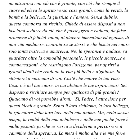
un misurarsi con ciò che è grande, con ciò che riempie il
cuore ed eleva lo spirito verso cose grandi, come la verità, la
bontà e la bellezza, la giustizia e l’amore. Senza dubbio,
questo comporta un rischio. Chiede di essere disposti a non
lasciarsi sedurre da ciò che è passeggero e caduco, da false
promesse di felicità vuota, di piacere immediato ed egoista, di
una vita mediocre, centrata su se stessi, e che lascia nel cuore
solo tanta tristezza e amarezza. No, la speranza è audace, sa
guardare oltre la comodità personale, le piccole sicurezze e
compensazioni che restringono l’orizzonte, per aprirsi a
grandi ideali che rendono la vita più bella e dignitosa. Io
chiederei a ciascuno di voi: Cos’è che muove la tua vita?
Cosa c’è nel tuo cuore, in cui abitano le tue aspirazioni? Sei
disposto a rischiare sempre per qualcosa di più grande?
Qualcuno di voi potrebbe dirmi: “Sì, Padre, l’attrazione per
questi ideali è grande. Sento il loro richiamo, la loro bellezza,
lo splendore della loro luce nella mia anima. Ma, nello stesso
tempo, la realtà della mia debolezza e delle mie poche forze è
molto pesante perché io riesca a decidermi a percorrere il
cammino della speranza. La meta è molto alta e le mie forze