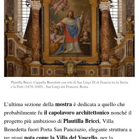
Plautilla Bricci, Cappella Benedetti con tela di San Luigi IX di Francia tra la Storia
e la Fede (1676-1680) , San Luigi dei Francesi, Roma
mostra
L’ultima sezione della
è dedicata a quello che
il capolavoro architettonico
probabilmente fu
nonché il
Plautilla Bricci
progetto più ambizioso di
, Villa
Benedetta fuori Porta San Pancrazio, elegante struttura a
nota come la Villa del Vascello,
tre piani
per la