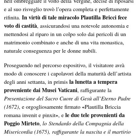
nell’ombreggiare il volto della Vergine, decise di riposarsi
e al suo risveglio trovò l’opera completa e perfettamente
In virtù di tale miracolo Plautilla Bricci fece
rifinita.
voto di castità
, assicurandosi una notevole autonomia e
mettendosi al riparo in un colpo solo dai pericoli di un
matrimonio combinato e anche di una vita monastica,
naturale conseguenza per le donne nubili.
Proseguendo nel percorso espositivo, il visitatore avrà
modo di conoscere i capolavori della maturità dell’artista
la lunetta a tempera
degli anni settanta, in primis
proveniente dai Musei Vaticani
, raffigurante la
Presentazione del Sacro Cuore di Gesù all’Eterno Padre
«
(1672)
, e orgogliosamente firmato
Plautilla Briccia
»
le due tele provenienti da
romana invenit e pinxit
,
e
Poggio Mirteto
,
lo Stendardo della Compagnia della
Misericordia (1675), raffigurante la nascita e il martirio