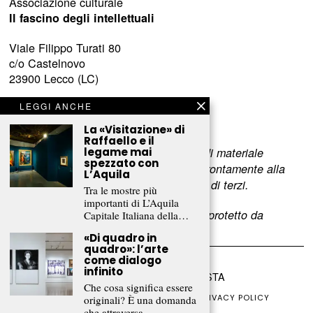
Associazione culturale
Il fascino degli intellettuali
Viale Filippo Turati 80
c/o Castelnovo
23900 Lecco (LC)
www.fascinointellettuali.it
LEGGI ANCHE
info[at]fascinointellettuali.it
La «Visitazione» di
Raffaello e il
legame mai
Per segnalare eventuali errori nell’uso di materiale
spezzato con
riservato,
scriveteci
e provvederemo prontamente alla
L’Aquila
rimozione del materiale lesivo dei diritti di terzi.
Tra le mostre più
importanti di L’Aquila
L’intero contenuto di questo sito web è protetto da
Capitale Italiana della…
copyright.
«Di quadro in
quadro»: l’arte
come dialogo
infinito
©
2026
FRAMMENTI RIVISTA
Che cosa significa essere
CHI SIAMO
FR CLUB
COLLABORA
PRIVACY POLICY
originali? È una domanda
COOKIE POLICY
che attraversa…