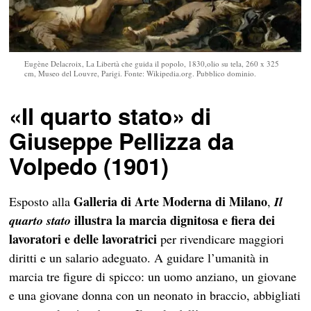
Eugène Delacroix, La Libertà che guida il popolo, 1830,olio su tela, 260 x 325
cm, Museo del Louvre, Parigi. Fonte: Wikipedia.org. Pubblico dominio.
«
Il quarto stato
»
di
Giuseppe Pellizza da
Volpedo (1901)
Galleria di Arte Moderna di Milano
Esposto alla
,
Il
illustra la marcia dignitosa e fiera dei
quarto stato
lavoratori e delle lavoratrici
per rivendicare maggiori
diritti e un salario adeguato. A guidare l’umanità in
marcia tre figure di spicco: un uomo anziano, un giovane
e una giovane donna con un neonato in braccio, abbigliati