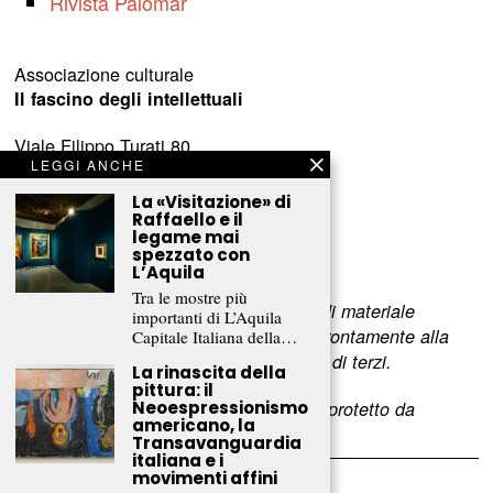
Rivista Palomar
Associazione culturale
Il fascino degli intellettuali
Viale Filippo Turati 80
LEGGI ANCHE
c/o Castelnovo
23900 Lecco (LC)
La «Visitazione» di
Raffaello e il
legame mai
www.fascinointellettuali.it
spezzato con
info[at]fascinointellettuali.it
L’Aquila
Tra le mostre più
Per segnalare eventuali errori nell’uso di materiale
importanti di L’Aquila
riservato,
scriveteci
e provvederemo prontamente alla
Capitale Italiana della…
rimozione del materiale lesivo dei diritti di terzi.
La rinascita della
pittura: il
Neoespressionismo
L’intero contenuto di questo sito web è protetto da
americano, la
copyright.
Transavanguardia
italiana e i
movimenti affini