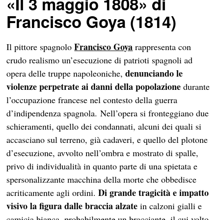
«
Il 3 maggio 1808» di
Francisco Goya (1814)
Francisco Goya
Il pittore spagnolo
rappresenta con
crudo realismo un’esecuzione di patrioti spagnoli ad
denunciando le
opera delle truppe napoleoniche,
violenze perpetrate ai danni della popolazione
durante
l’occupazione francese nel contesto della guerra
d’indipendenza spagnola. Nell’opera si fronteggiano due
schieramenti, quello dei condannati, alcuni dei quali si
accasciano sul terreno, già cadaveri, e quello del plotone
d’esecuzione, avvolto nell’ombra e mostrato di spalle,
privo di individualità in quanto parte di una spietata e
spersonalizzante macchina della morte che obbedisce
Di grande tragicità e impatto
acriticamente agli ordini.
visivo la figura dalle braccia alzate
in calzoni gialli e
camicia bianca, probabilmente un bracciante, il cui volto