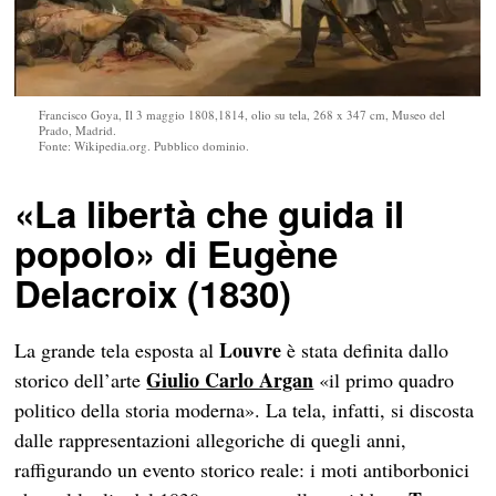
Francisco Goya, Il 3 maggio 1808,1814, olio su tela, 268 x 347 cm, Museo del
Prado, Madrid.
Fonte: Wikipedia.org. Pubblico dominio.
«
La libertà che guida il
popolo» di Eugène
Delacroix (1830)
Louvre
La grande tela esposta al
è stata definita dallo
Giulio Carlo Argan
storico dell’arte
«il primo quadro
politico della storia moderna». La tela, infatti, si discosta
dalle rappresentazioni allegoriche di quegli anni,
raffigurando un evento storico reale: i moti antiborbonici