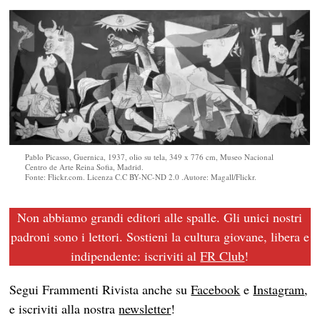
Pablo Picasso, Guernica, 1937, olio su tela, 349 x 776 cm, Museo Nacional
Centro de Arte Reina Sofia, Madrid.
Fonte: Flickr.com. Licenza C.C BY-NC-ND 2.0 .Autore: Magall/Flickr.
Non abbiamo grandi editori alle spalle. Gli unici nostri
padroni sono i lettori. Sostieni la cultura giovane, libera e
indipendente: iscriviti al
FR Club
!
Segui Frammenti Rivista anche su
Facebook
e
Instagram
,
e iscriviti alla nostra
newsletter
!