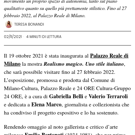
movimento un proprio spazio di autonomia, tanto sul piano
qualitativo quanto su quello più prettamente stilistico. Fino al 27
febbraio 2022, al Palazzo Reale di Milano.
TERESA BONANDI
02/11/2021
4 MINUTI DI LETTURA
Palazzo Reale di
Il 19 ottobre 2021 è stata inaugurata al
Milano
la mostra
Realismo magico. Uno stile italiano
,
che sarà possibile visitare fino al 27 febbraio 2022.
L’esposizione, promossa e prodotta dal Comune di
Milano-Cultura, Palazzo Reale e 24 ORE Cultura-Gruppo
Gabriella Belli
Valerio
Terraroli
24 ORE, è a cura di
e
Elena Marco
e dedicata a
, giornalista e collezionista che
ha condiviso il progetto espositivo e lo ha sostenuto.
Rendendo omaggio al noto gallerista e critico d’arte
Emilio Bertonati
milanese
(1934-1981), che per primo