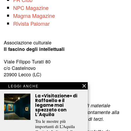
NPC Magazine
Magma Magazine
Rivista Palomar
Associazione culturale
Il fascino degli intellettuali
Viale Filippo Turati 80
c/o Castelnovo
23900 Lecco (LC)
www.fascinointellettuali.it
LEGGI ANCHE
info[at]fascinointellettuali.it
La «Visitazione» di
Raffaello e il
Per segnalare eventuali errori nell’uso di materiale
legame mai
spezzato con
riservato,
scriveteci
e provvederemo prontamente alla
L’Aquila
rimozione del materiale lesivo dei diritti di terzi.
Tra le mostre più
importanti di L’Aquila