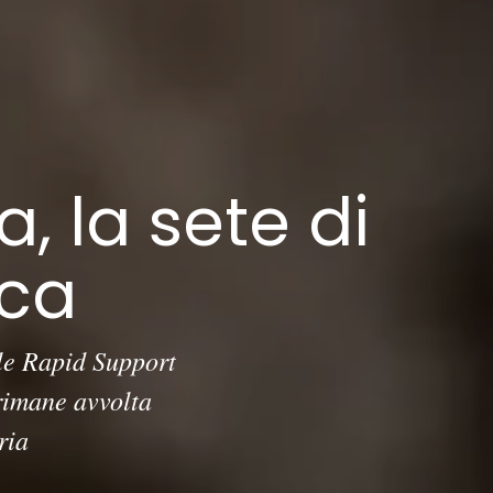
, la sete di
aca
 le Rapid Support
 rimane avvolta
ria