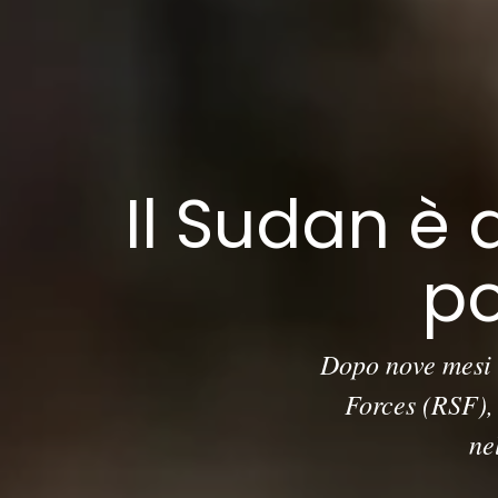
Il Sudan è 
po
Dopo nove mesi d
Forces (RSF), 
ne