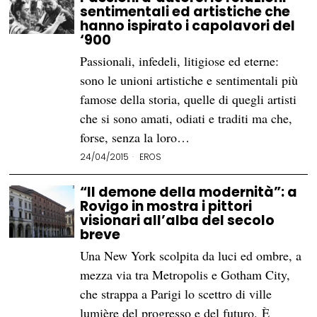
sentimentali ed artistiche che
hanno ispirato i capolavori del
‘900
Passionali, infedeli, litigiose ed eterne:
sono le unioni artistiche e sentimentali più
famose della storia, quelle di quegli artisti
che si sono amati, odiati e traditi ma che,
forse, senza la loro…
24/04/2015
EROS
“Il demone della modernità”: a
Rovigo in mostra i pittori
visionari all’alba del secolo
breve
Una New York scolpita da luci ed ombre, a
mezza via tra Metropolis e Gotham City,
che strappa a Parigi lo scettro di ville
lumière del progresso e del futuro. È