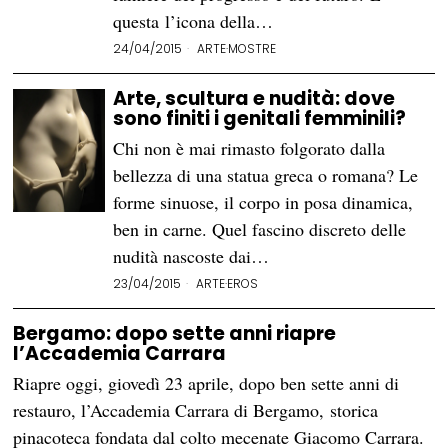
questa l’icona della…
24/04/2015
ARTE
·
MOSTRE
Arte, scultura e nudità: dove
sono finiti i genitali femminili?
Chi non è mai rimasto folgorato dalla
bellezza di una statua greca o romana? Le
forme sinuose, il corpo in posa dinamica,
ben in carne. Quel fascino discreto delle
nudità nascoste dai…
23/04/2015
ARTE
·
EROS
Bergamo: dopo sette anni riapre
l’Accademia Carrara
Riapre oggi, giovedì 23 aprile, dopo ben sette anni di
restauro, l’Accademia Carrara di Bergamo, storica
pinacoteca fondata dal colto mecenate Giacomo Carrara.