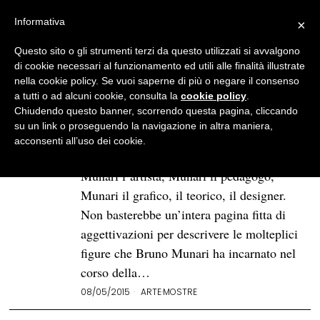
Informativa
×
Questo sito o gli strumenti terzi da questo utilizzati si avvalgono
BROWSE TAG
Arte
di cookie necessari al funzionamento ed utili alle finalità illustrate
- Page 28
nella cookie policy. Se vuoi saperne di più o negare il consenso
a tutti o ad alcuni cookie, consulta la
cookie policy
.
La Rivoluzione sottovoce di
Chiudendo questo banner, scorrendo questa pagina, cliccando
Bruno Munari giunge in Sicilia: le
su un link o proseguendo la navigazione in altra maniera,
opere dell’artista milanese in
acconsenti all’uso dei cookie.
mostra a Bagheria
Munari l’artista, Munari il pedagogo,
Munari il grafico, il teorico, il designer.
Non basterebbe un’intera pagina fitta di
aggettivazioni per descrivere le molteplici
figure che Bruno Munari ha incarnato nel
corso della…
08/05/2015
ARTE
·
MOSTRE