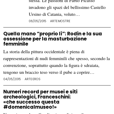
stessa. Le passioni di Pablo Picasso
invadono gli spazi del bellissimo Castello
Ursino di Catania, voluto…
06/05/2015
ARTE
·
MOSTRE
Quella mano “proprio lì”: Rodin e la sua
ossessione per la masturbazione
femminile
La storia della pittura occidentale è piena di
rappresentazioni di nudi femminili che spesso, secondo la
convenzione, soprattutto quando la figura è sdraiata,
tengono un braccio teso verso il pube a coprire…
04/05/2015
ARTE
·
EROS
Numeri record per musei e siti
archeologici, Franceschini:
«che successo questa
#domenicalmuseo!»