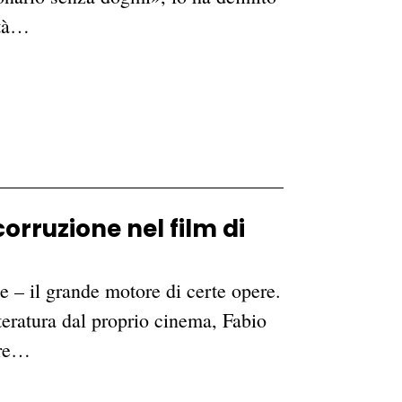
ità…
orruzione nel film di
e – il grande motore di certe opere.
tteratura dal proprio cinema, Fabio
ore…