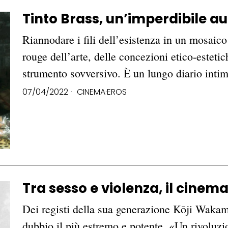
Tinto Brass, un’imperdibile au
Riannodare i fili dell’esistenza in un mosaico 
rouge dell’arte, delle concezioni etico-esteti
strumento sovversivo. È un lungo diario int
07/04/2022
CINEMA
·
EROS
Tra sesso e violenza, il cine
Dei registi della sua generazione Kōji Wakama
dubbio il più estremo e potente. «Un rivoluzi