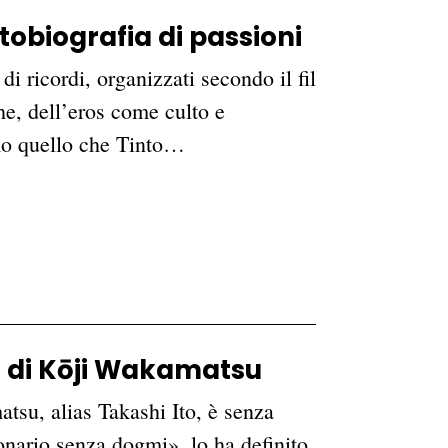
tobiografia di passioni
di ricordi, organizzati secondo il fil
che, dell’eros come culto e
imo quello che Tinto…
ma di Kōji Wakamatsu
tsu, alias Takashi Ito, è senza
onario senza dogmi», lo ha definito