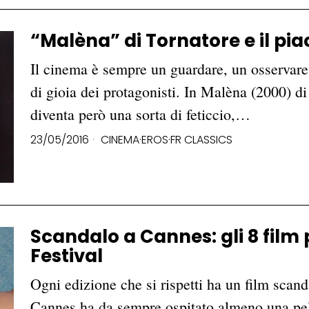
“Malèna” di Tornatore e il pi
Il cinema è sempre un guardare, un osservare
di gioia dei protagonisti. In Malèna (2000) d
diventa però una sorta di feticcio,…
23/05/2016
CINEMA
·
EROS
·
FR CLASSICS
Scandalo a Cannes: gli 8 film p
Festival
Ogni edizione che si rispetti ha un film scanda
Cannes ha da sempre ospitato almeno una pelli