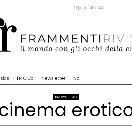
ssics
FR Club
Newsletter
Noi
BROWSE TAG
cinema erotic