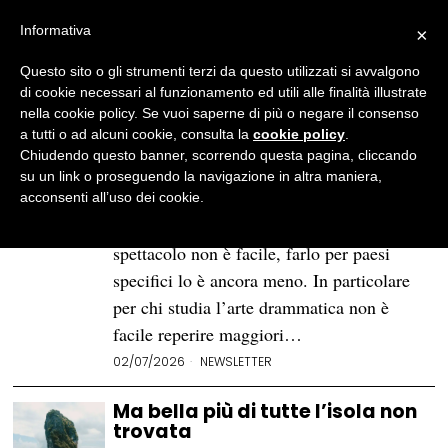
Informativa
×
Questo sito o gli strumenti terzi da questo utilizzati si avvalgono
BROWSE TAG
isola
di cookie necessari al funzionamento ed utili alle finalità illustrate
nella cookie policy. Se vuoi saperne di più o negare il consenso
a tutti o ad alcuni cookie, consulta la
cookie policy
.
Una breve storia del teatro
Chiudendo questo banner, scorrendo questa pagina, cliccando
cubano: le culture si
su un link o proseguendo la navigazione in altra maniera,
alimentano
acconsenti all’uso dei cookie.
Se delineare una storia del teatro e dello
spettacolo non è facile, farlo per paesi
specifici lo è ancora meno. In particolare
per chi studia l’arte drammatica non è
facile reperire maggiori…
02/07/2026
NEWSLETTER
Ma bella più di tutte l’isola non
trovata